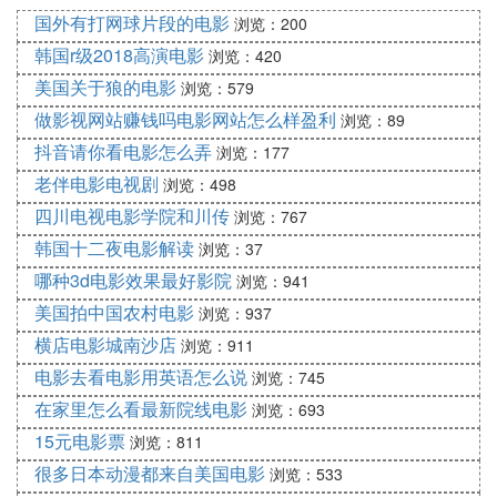
櫠闆呫佸崜鍦ㄥ媼銆佸肮鏅烘晱涓绘紨鐨勭埍鎯呭枩
国外有打网球片段的电影
浏览：200
鍓с婃垜鐢熷懡涓鏈绯熺硶鐨勭敺浜恒嬩笂鏄犮
韩国r级2018高演电影
浏览：420
2008骞4鏈16鏃ワ紝鍙傛紨浜嗙敱钄＄惓銆佹潕闃甸
美国关于狼的电影
浏览：579
儊銆佹潕閽熻但绛変富婕旂殑鑱屼笟鐖辨儏鐢佃嗗墽
做影视网站赚钱吗电影网站怎么样盈利
浏览：89
銆婂己鏁屼滑銆嬶紱7鏈17鏃ワ紝鐢遍噾鐭ヤ簯鎵у硷
紝瀹嬪悍鏄娿侀儜闆ㄧ洓銆佹潕绉夊绛変富婕旂殑鍔
抖音请你看电影怎么弄
浏览：177
ㄤ綔鍐掗櫓鍠滃墽銆婂ソ瀹朵紮銆佸潖瀹朵紮銆佹瀹
老伴电影电视剧
浏览：498
朵紮銆嬩笂鏄狅紝椹涓滈敗鍦ㄧ墖涓楗版紨鈥淏ear
四川电视电影学院和川传
浏览：767
鈥濅竴瑙掋
韩国十二夜电影解读
浏览：37
2009骞4鏈30鏃ワ紝椹涓滈敗鍙傛紨鐨勭敱閲戞潵娌
哪种3d电影效果最好影院
浏览：941
呫佷弗姝ｈ姳涓绘紨鐘缃鐢靛奖銆婁粊瀵烘礊涓戦椈
美国拍中国农村电影
浏览：937
銆嬩笂鏄狅紱7鏈8鏃ワ紝鍙傛紨鐨勭敱姹犲煄銆佹垚
横店电影城南沙店
瀹ュ埄銆佹潕鑾炵瓑棰嗚斾富婕擲BS姘存湪杩炵画
浏览：911
鍓с婂悶鍣澶闃炽嬮栨挱銆
电影去看电影用英语怎么说
浏览：745
2010骞达紝椹涓滈敗鍙傛紨鐢辨煶鎵胯帪鎵у硷紝榛
在家里怎么看最新院线电影
浏览：693
勬斂姘戙佹煶鎵胯寖銆佸垬娴烽晣涓绘紨鐨勭姱缃鐢
15元电影票
浏览：811
靛奖銆婁笉褰撲氦鏄撱嬨
很多日本动漫都来自美国电影
浏览：533
2011骞达紝椹涓滈敗鍙傛紨鐢辨潈鐩镐綉銆侀儜涓藉