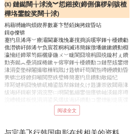
㈤ 鏈鐑闊╁浗浼︾悊鎺掕(鍗侀儴椤剁骇楂
樺垎鐢靛奖闊╁浗)
杩藉嚩鑰呴煩鍥界數褰卞嵆銆婅拷鍑昏呫
鍓ф儏锛
蹇犳旦浠庤﹀療灞閫褰瑰悗褰撹捣浜嗘寜鎽╅櫌鐨勮
佹澘锛屽師浠ヤ负宸茬粡杩滅讳簡鎵撴墦鏉鏉鐨勬棩
瀛愶紝鍗翠笉鏂欐瘮鍦ㄨ﹀眬閬囧埌杩囩殑鏇村ぇ鐨
勯夯鐑︽壘涓婇棬鏉ャ傛寜鎽╅櫌鐨勫コ鏈嶅姟鐢熷
湪涓娈垫椂闂撮噷棰戦戝け韪锛屽苟闈炰竴鑸鐨勭昏
亴锛岀枒鐐归噸閲嶅紩璧蜂簡蹇犳旦鐨勬敞鎰忋
璋冩煡杩囧悗锛屼粬鍙戠幇鎵鏈夊け韪濂崇敓閮藉湪
绂诲紑鍓嶄笌涓浣嶅㈡埛閫氳繃鐢佃瘽锛屾渶鍚庝竴
浣嶆帴鍒板悓涓涓鍙风爜绂诲紑鐨勫コ鐢熷彨缇庣弽
锛屽彲鎯滃綋蹇犳旦鍙戠幇鐤戠偣鏃讹紝宸叉棤娉曡
阅读全文
仈缁滀笂缇庣弽銆
鍦ㄥ绘壘鐨勮繃绋嬩腑锛屽繝娴╁伓閬囦竴涓韬绌胯
琛ｇ殑瀹朵紮锛屽氬勾浠庝簨鍒戣﹀伐浣滅殑鐩磋夊
与完美飞行韩国电影在线相关的资料