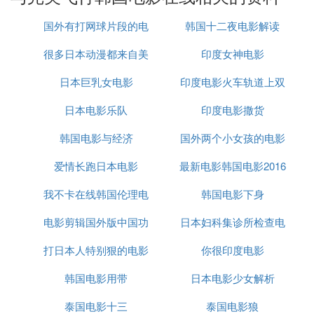
憡璇変粬杩欏氨鏄閭ｄ釜杩炵幆缁戞灦妗堢殑鍑舵墜
锛岃繘鑰屽睍寮杩藉嚮銆
国外有打网球片段的电
韩国十二夜电影解读
鍦ㄨ﹀療灞閲岋紝琚鍏宠捣鏉ラ棶璇濈殑鐤戠姱鑻辨
很多日本动漫都来自美
影
印度女神电影
皯绔熷紑鐜╃瑧浼肩殑璇磋嚜宸卞凡缁忔妸鎵鏈夊コ
鏈嶅姟鐢熸潃鎺変簡锛屾堜欢鎬ц川鐨勮浆鍙樿╂墍
日本巨乳女电影
国电影
印度电影火车轨道上双
鏈夊垜璀﹀ぇ鎯婂け鑹诧紝姝ｅ綋澶у跺繖涔卞湴瀵
绘壘澶辫釜鑰呯殑鏃跺欙紝鑻辨皯鍗村張寰绗戠潃鍛
日本电影乐队
印度电影撒货
胞胎弟弟
婅瘔澶у舵渶鍚庝竴涓澶辫釜鑰呬粛鍦ㄤ汉涓栥
韩国电影与经济
国外两个小女孩的电影
鐢变簬鏃犳硶鎵惧埌鏈夊姏鐨勮瘉鎹璇佹槑鑻辨皯鐨
勭姜琛岋紝鍙鑳芥殏鏃堕噴鏀句粬銆傛墍鏈変汉閮戒
爱情长跑日本电影
最新电影韩国电影2016
笌濡傛ゅ喎閰风嫛鐚剧殑鐘浜哄睍寮浜嗚緝閲忥紝鍒
我不卡在线韩国伦理电
韩国电影下身
戣︿滑鎶婃敞鎰忓姏閮介泦涓鍒颁簡瀵绘壘瀹氱姜璇
佹嵁涓婏紝鑰屽繝娴╁垯鍙戣獡瑕佹晳鍥炵編鐝嶃
电影剪辑国外版中国功
影
日本妇科集诊所检查电
鍦ㄩ煩鍥界數褰便婇嚋灞辫屻嬮噷锛岄┈涓滈敗楗版
紨灏氬崕锛堝肮鐩稿崕锛夛紝灏圭浉鍗庡彧鏄涓瑙掕
打日本人特别狠的电影
夫
你很印度电影
影
壊鍚嶅瓧锛岃屼笖鍥犱负缈昏瘧涓嶅悓澶у氭暟缈昏
韩国电影用带
日本电影少女解析
瘧鎴愬皻鍗庛
椹涓滈敗锛屽師鍚嶆潕涓滈敗锛1971骞3鏈1鏃ュ嚭
泰国电影十三
泰国电影狼