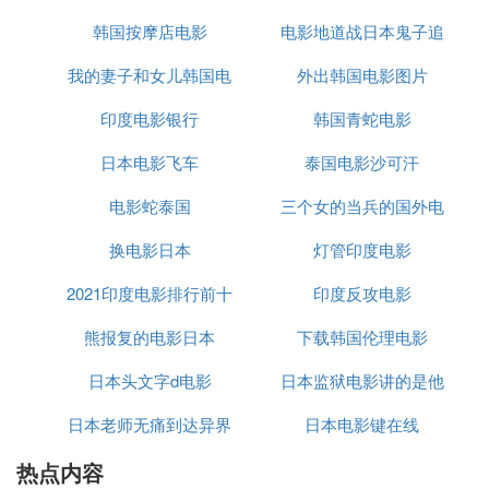
鐢熶簬闊╁浗锛岀編绫嶉煩瑁旀紨鍛樸
韩国按摩店电影
电影地道战日本鬼子追
椹涓滈敗锛19宀佺Щ姘戠編鍥斤紝29宀佽浆鎶曡〃婕
旓紝30宀佸嚭閬撱
我的妻子和女儿韩国电
外出韩国电影图片
老钟的伴奏
1990骞达紝椹涓滈敗绉绘皯缇庡浗锛屽氨璇讳簬缇庡
浗鍝ヤ鸡甯冨窞绔嬪ぇ瀛︿綋鑲茬郴锛岃嫳璇鍗佸垎
印度电影银行
影
韩国青蛇电影
娴佸埄锛屾瘯涓氬悗鏇句换缇庡浗鑱屼笟鎽旇筏杩愬
日本电影飞车
泰国电影沙可汗
姩鍛橀┈鍏嬄风戝皵鏇肩殑绉佷汉鏁欑粌銆2000骞达
紝鎼瀹跺埌娲涙潐鐭讹紝鍥犵數褰变笓涓氱殑寮熷紵
电影蛇泰国
三个女的当兵的国外电
鑰屽圭數褰变骇鐢熷叴瓒ｏ紝寮濮嬪弬鍔犺瘯闀溿20
换电影日本
灯管印度电影
影
02骞达紝鍥犱负鎯冲綋婕斿憳鐨勬ⅵ鎯宠岃繑鍥為煩
鍥姐
2021印度电影排行前十
印度反攻电影
婕旇壓缁忓巻
2005骞达紝椹涓滈敗鍙傛紨鍔ㄤ綔绉戝够鍠滃墽銆婂
熊报复的电影日本
下载韩国伦理电影
ぉ鍐涖嬶紝姝ｅ紡鍑洪亾銆
日本头文字d电影
日本监狱电影讲的是他
2007骞3鏈19鏃ワ紝鐢变繛鍝插媷鎵у硷紝楂樿搐璐
炪佹渤姝ｅ畤涓绘紨鐨勮亴涓氱埍鎯呭墽銆奌.I.T銆
日本老师无痛到达异界
日本电影键在线
爱人
嬮栨挱锛岄┈涓滈敗鍥犻グ婕斿垜璀︹滃崡鎴愭嶁濊
热点内容
的电影
岃笍鍏ョ數瑙嗗湀锛8鏈30鏃ワ紝鍙傛紨鐨勭敱寤夋