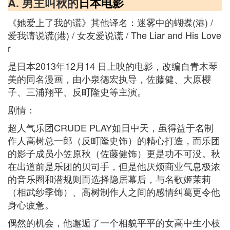
A. 男主叫秋的
日本电影
《她爱上了我的谎》其他译名：迷雾中的蝴蝶(港) /
爱我请说谎(港) / 女友爱说谎 / The Liar and His Love
r
是日本2013年12月14 日上映的电影，改编自青木琴
美的同名漫画，由小泉德宏执导，佐藤健、大原樱
子、三浦翔平、反町隆史等主演。
剧情：
超人气乐团CRUDE PLAY如日中天，虽得益于名制
作人高树总一郎（反町隆史饰）的精心打造，而乐团
的影子成员小笠原秋（佐藤健饰）更是功不可没。秋
在出道前是乐团的贝司手，但是他厌烦商业气息极浓
的音乐圈和潜规则而选择隐居幕后，与名歌姬茉莉
（相武纱季饰）、高树制作人之间的感情纠葛更令他
身心疲惫。
偶然的机会，他邂逅了一个相貌平平的女高中生小枝