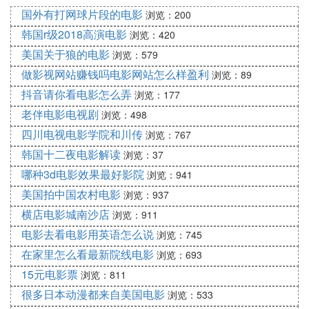
国外有打网球片段的电影
喜剧电影《Liar×Liar》上映。同年11月，
浏览：200
他出演了晨间剧《Come Come Everybod
韩国r级2018高演电影
浏览：420
y》。
美国关于狼的电影
浏览：579
：在2013年，松村北斗获得了“Jr.恋人
荣誉奖项
做影视网站赚钱吗电影网站怎么样盈利
浏览：89
赏”的
第一
位，展现了他的受欢迎程度。
抖音请你看电影怎么弄
浏览：177
老伴电影电视剧
浏览：498
四川电视电影学院和川传
浏览：767
韩国十二夜电影解读
浏览：37
哪种3d电影效果最好影院
浏览：941
美国拍中国农村电影
浏览：937
横店电影城南沙店
浏览：911
电影去看电影用英语怎么说
浏览：745
在家里怎么看最新院线电影
浏览：693
15元电影票
浏览：811
很多日本动漫都来自美国电影
浏览：533