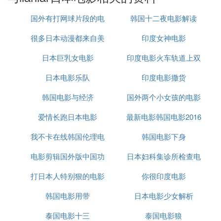
赏,是与手冢赏相对的存在。
是个喜欢泡澡后裸身打电动的女人………………
国外有打网球片段的电
韩国十二夜电影解读
作品
很多日本动漫都来自美
影
印度女神电影
热带雨林的暴笑生活2
热带雨林的暴笑生活
日本巨乳女电影
国电影
印度电影火车轨道上双
日本电影乐队
印度电影撒货
胞胎弟弟
C. liar日剧百度提取码
韩国电影与经济
国外两个小女孩的电影
2tme。
爱情长跑日本电影
最新电影韩国电影2016
1、liar网络网盘资源提取码是2tme，网络云网盘资源
下载地址liar即可。
我不卡在线韩国伦理电
韩国电影下身
2、liar是熊坂出执导的爱情剧，由内平未央、大谷洋
电影剪辑国外版中国功
影
日本妇科集诊所检查电
介、下亚友美担任编剧，佐藤大树、见上爱共同主
演，于2022年2月16日在MBS、TBS播出。
打日本人特别狠的电影
夫
你很印度电影
影
D. 松村北斗个人资料简介
韩国电影用带
日本电影少女解析
：
松村北斗的个人资料简介如下
泰国电影十三
泰国电影狼