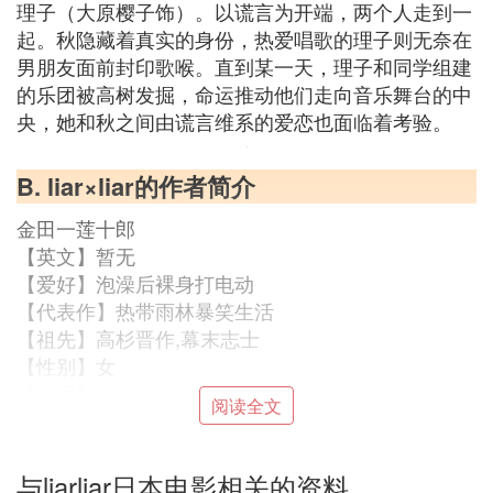
理子（大原樱子饰）。以谎言为开端，两个人走到一
起。秋隐藏着真实的身份，热爱唱歌的理子则无奈在
男朋友面前封印歌喉。直到某一天，理子和同学组建
的乐团被高树发掘，命运推动他们走向音乐舞台的中
央，她和秋之间由谎言维系的爱恋也面临着考验。
B. liar×liar的作者简介
金田一莲十郎
【英文】暂无
【爱好】泡澡后裸身打电动
【代表作】热带雨林暴笑生活
【祖先】高杉晋作,幕末志士
【性别】女
【现居】大阪府
阅读全文
【生日】1980年 （参见浪客剑心阿巴部分）,创建“奇
兵队”
【经历】 据说曾获得过“赤冢奖”————（有关赤冢
与liarliar日本电影相关的资料