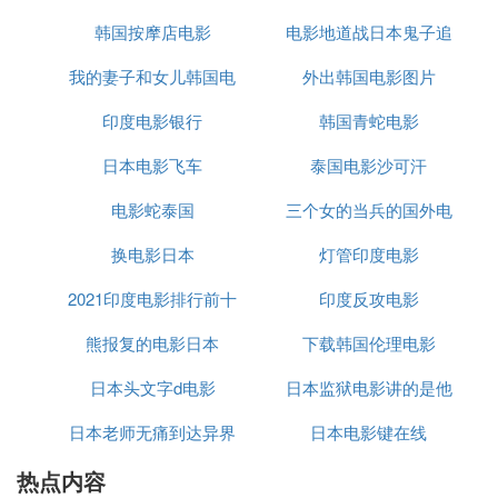
：松村北斗，1995年6月18日出生于日
基本信息
韩国按摩店电影
电影地道战日本鬼子追
本静冈县岛田市，是日本男演员及歌手，隶属于
杰尼斯事务所，为旗下男子组合SixTONES的成
我的妻子和女儿韩国电
外出韩国电影图片
老钟的伴奏
员。
印度电影银行
影
韩国青蛇电影
：
演艺经历
日本电影飞车
泰国电影沙可汗
：2009年2月15日，松村北斗进
早期活动
电影蛇泰国
三个女的当兵的国外电
入杰尼斯事务所，并于3月21日加入Jr.组合
B.I.Shadow活动至2011年。
换电影日本
灯管印度电影
影
：2012年4月14日，他参演了
电视
剧出演
个人首部电视剧《私立马鹿兰高校》。之
2021印度电影排行前十
印度反攻电影
后，在2019年，他出演了纯爱剧《完美世
熊报复的电影日本
下载韩国伦理电影
界》。
：
2015
年5月1日，松村北斗与其
组合活动
日本头文字d电影
日本监狱电影讲的是他
他成员一起结成了SixTONES组合。2020
日本老师无痛到达异界
日本电影键在线
爱人
年1月22日，随组合发行首张单曲《Imitati
on Rain》并正式出道。
热点内容
的电影
：2021年2月，他主演的爱情
电影及晨间剧