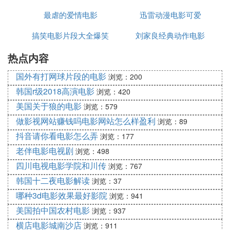
最虐的爱情电影
迅雷动漫电影可爱
视
搞笑电影片段大全爆笑
刘家良经典动作电影
热点内容
国外有打网球片段的电影
浏览：200
韩国r级2018高演电影
浏览：420
美国关于狼的电影
浏览：579
做影视网站赚钱吗电影网站怎么样盈利
浏览：89
抖音请你看电影怎么弄
浏览：177
老伴电影电视剧
浏览：498
四川电视电影学院和川传
浏览：767
韩国十二夜电影解读
浏览：37
哪种3d电影效果最好影院
浏览：941
美国拍中国农村电影
浏览：937
横店电影城南沙店
浏览：911