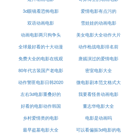
3d眼镜看恐怖电影
爱情电影有点污的
双语动画电影
雪娃娃的动画电影
动画电影两只狗争头
美女电影大全动作大片
全球最好看的十大动漫
动作枪战电影排名前
免费大全的电影在线观
电影
唐嫣演过的爱情电影
80年代古装国产老电影
看
密室电影大全
动作警匪电影日韩2020
大全
微电影剧本范文格式大
左右3d电影重叠好的
郑在哲
我要看怪兽动画电影
全
好看的电影动作韩国
董志华电影大全
乡村爱情类的电影
电影是动画吗
最早盗墓电影大全
可以看偏振3d电影的电