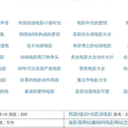
没声音
外国动漫电影小孩时光
电影年代的爱情
集
韩国由5段构成的爱情
机
喜剧光头佬电影大全
动漫电
短片动画电影
电影
奇异博士的动画电影
影
动画电影两只狗争头
美女电影大全动作大片
全
电影
80年代古装国产老电影
密室电影大全
动
电影
好看的电影动作韩国
大全
董志华电影大全
影的电
最虐的爱情电影
迅雷动漫电影可爱
搞
韩国r级2018高演电影
8:10
浏览：200
发布：202
做影视网站赚钱吗电影网站怎
览：579