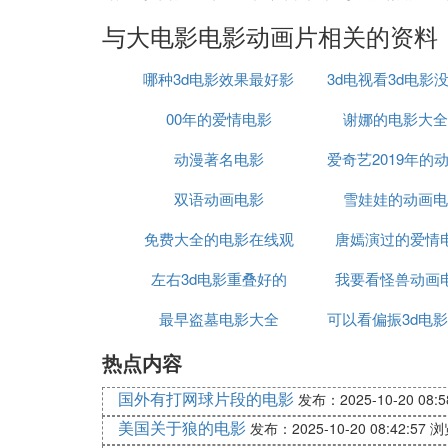
与大电影电影动画片相关的资料
哪种3d电影效果最好影
3d电视看3d电影
00年的爱情电影
院
谢娜的电影大全
动漫著名电影
爱奇艺2019年的
双语动画电影
雪娃娃的动画电
影有哪些
免费大全的电影在线观
唐嫣演过的爱情
左右3d电影重叠好的
看
我要看怪兽动画
最早盗墓电影大全
可以看偏振3d电
热点内容
视
国外有打网球片段的电影
发布：2025-10-20 08:5
美国关于狼的电影
发布：2025-10-20 08:42:57
浏