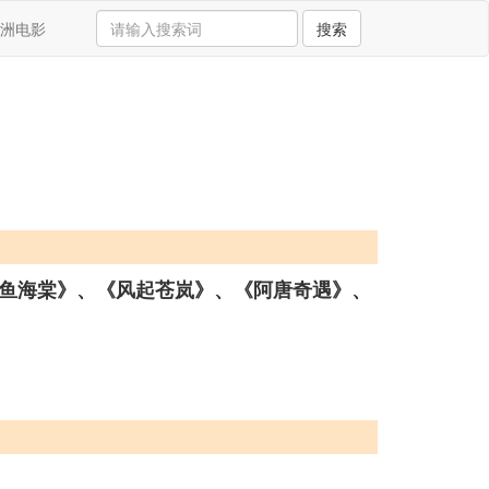
洲电影
搜索
鱼海棠》、《风起苍岚》、《阿唐奇遇》、
。