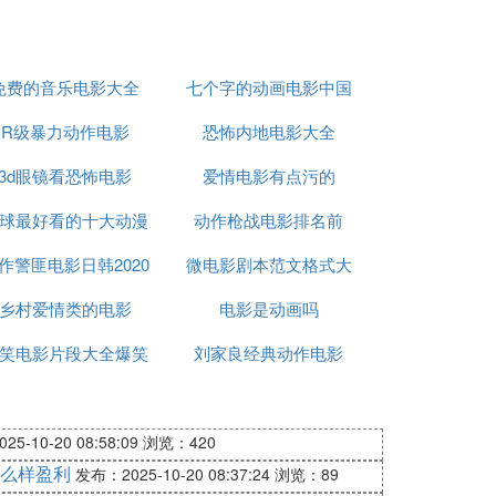
免费的音乐电影大全
七个字的动画电影中国
R级暴力动作电影
恐怖内地电影大全
3d眼镜看恐怖电影
爱情电影有点污的
球最好看的十大动漫
动作枪战电影排名前
作警匪电影日韩2020
电影
微电影剧本范文格式大
乡村爱情类的电影
郑在哲
电影是动画吗
全
笑电影片段大全爆笑
刘家良经典动作电影
5-10-20 08:58:09
浏览：420
么样盈利
发布：2025-10-20 08:37:24
浏览：89