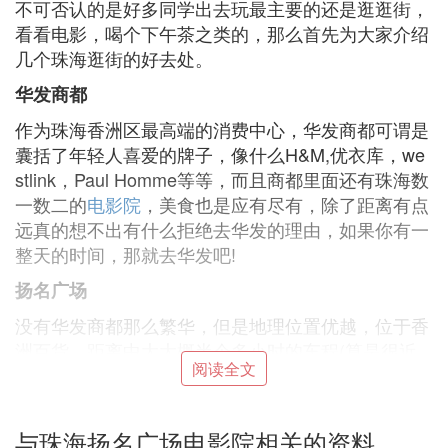
不可否认的是好多同学出去玩最主要的还是逛逛街，
看看电影，喝个下午茶之类的，那么首先为大家介绍
几个珠海逛街的好去处。
华发商都
作为珠海香洲区最高端的消费中心，华发商都可谓是
囊括了年轻人喜爱的牌子，像什么H&M,优衣库，we
stlink，Paul Homme等等，而且商都里面还有珠海数
一数二的
电影院
，美食也是应有尽有，除了距离有点
远真的想不出有什么拒绝去华发的理由，如果你有一
整天的时间，那就去华发吧!
扬名广场
没有华发商都那么繁华，但是地理位置优越，位于香
洲百货，距离中大大概半个多小时的车程(算是很近
阅读全文
了)，也有一些年轻人喜欢的牌子，像什么HM,优衣
库，最重要的是还有无印良品哦~广场里面也有IMAX
电影院可以去，周边也有很多可以逛可以吃可以玩的
与珠海扬名广场电影院相关的资料