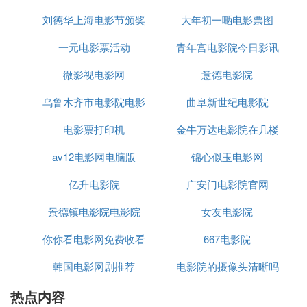
刘德华上海电影节颁奖
大年初一嗮电影票图
石景山
珠海的一座很热门的山，石景山上山石嶙峋古怪，酷
一元电影票活动
典礼全视频
青年宫电影院今日影讯
似各种飞禽走兽，是一个奇特的石头动物园。而且在
微影视电影网
意德电影院
山顶还可以看到海景以及珠海市貌，山上还有好多千
奇百怪的好玩的'等着你们发现。
乌鲁木齐市电影院电影
曲阜新世纪电影院
海滨公园
电影票打印机
城
金牛万达电影院在几楼
在石景山附近的海滨，公园里很多散步的老人和拍拖
av12电影网电脑版
锦心似玉电影网
的情侣，草地绿绿的，也有很多人在那里野餐，很有
画面感。
亿升电影院
广安门电影院官网
海滨浴场
景德镇电影院电影院
女友电影院
珠海香洲区唯一的浴场，人工铺的沙滩，很多小孩子
你你看电影网免费收看
667电影院
和情侣在那里，天气好的时候海水比较清，也是个好
去处。
韩国电影网剧推荐
电影院的摄像头清晰吗
海岛
热点内容