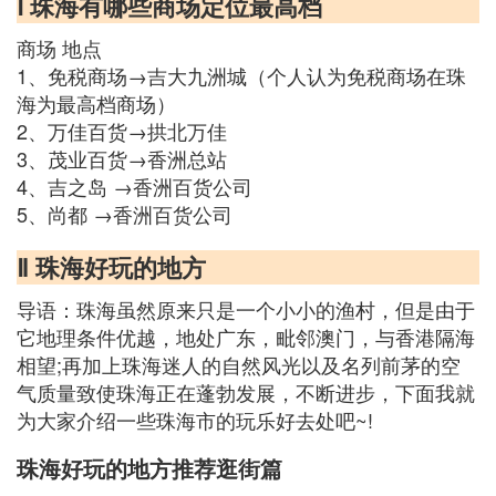
Ⅰ 珠海有哪些商场定位最高档
商场 地点
1、免税商场→吉大九洲城（个人认为免税商场在珠
海为最高档商场）
2、万佳百货→拱北万佳
3、茂业百货→香洲总站
4、吉之岛 →香洲百货公司
5、尚都 →香洲百货公司
Ⅱ 珠海好玩的地方
导语：珠海虽然原来只是一个小小的渔村，但是由于
它地理条件优越，地处广东，毗邻澳门，与香港隔海
相望;再加上珠海迷人的自然风光以及名列前茅的空
气质量致使珠海正在蓬勃发展，不断进步，下面我就
为大家介绍一些珠海市的玩乐好去处吧~!
珠海好玩的地方推荐逛街篇