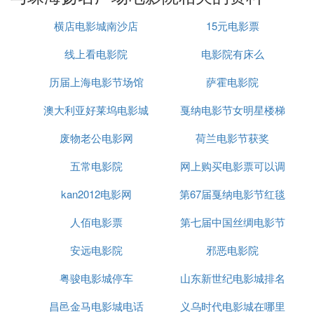
地方，扬名也是深受学生喜爱的场所之一哦。
九洲城
横店电影城南沙店
15元电影票
在华发和扬名建好之前，九洲城还是很多人最喜欢的
线上看电影院
电影院有床么
地方，现在被前两个商圈抢了好多生意，不过有一家
历届上海电影节场馆
萨霍电影院
珠海百货，一家国贸，一家免税商场，九洲城还是吸
引了很多人去购物，而且周边还有石景山公园和海滨
澳大利亚好莱坞电影城
戛纳电影节女明星楼梯
公园，除了逛街还可以在海边散散步，爬爬山，也是
一个好去处呢~!美食也有很多很多!
废物老公电影网
荷兰电影节获奖
摔倒
拱北商圈
五常电影院
网上购买电影票可以调
拱北商圈的性质和前面三个就不同了，在这里没什么
kan2012电影网
第67届戛纳电影节红毯
座位吗
牌子可言，大量的地摊货堆积在一起，不过也有人能
够找出物美价廉的好货，我个人建议呢，去看看也
人佰电影票
第七届中国丝绸电影节
好，但是要注意保管好随身物品，据说那里小偷很多
安远电影院
邪恶电影院
的。
粤骏电影城停车
山东新世纪电影城排名
珠海好玩的地方推荐自然风光篇
昌邑金马电影城电话
义乌时代电影城在哪里
珠海还是有很多自然风光的，在这里我介绍几个吧。