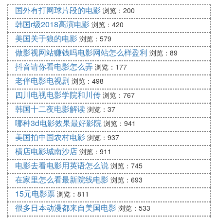
东澳岛、外伶仃岛、庙湾岛、九洲岛、荷包岛、淇澳
国外有打网球片段的电影
浏览：200
岛、桂山岛、鳄鱼岛、野狸岛、担杆岛、横琴岛、高
韩国r级2018高演电影
浏览：420
栏岛、万山岛、白沥岛、三灶岛、小万山岛等好多好
美国关于狼的电影
浏览：579
多海岛，适合周末出去游玩，看看日出吹吹海风，很
有情趣的，不过如果不想成为黑炭回来，防晒作业请
做影视网站赚钱吗电影网站怎么样盈利
浏览：89
做好，有洁癖者请勿随意挑战帐篷住宿，除非你想尝
抖音请你看电影怎么弄
浏览：177
试一觉起来被沙埋的滋味。岛上各类用水都要人民
老伴电影电视剧
浏览：498
币，尤其是洗澡，所以不要被便宜的团购票欺骗阿。
四川电视电影学院和川传
浏览：767
韩国十二夜电影解读
珠海好玩的地方推荐其他游玩类
浏览：37
哪种3d电影效果最好影院
浏览：941
长隆海洋王国
美国拍中国农村电影
浏览：937
珠海的招牌游乐园，以水上活动为主，是长隆集团投
横店电影城南沙店
浏览：911
资建设的又一个世界级超大型综合主题旅游度假区。
电影去看电影用英语怎么说
浏览：745
其应用国际先进技术和经验，全力打造一个集主题公
在家里怎么看最新院线电影
园、豪华酒店、商务会展、旅游购物、体育休闲于一
浏览：693
体的超级旅游度假区，这里将成为“世界级旅游巨无
15元电影票
浏览：811
霸”和“世界的长隆”。
很多日本动漫都来自美国电影
浏览：533