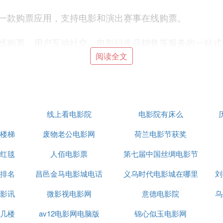
一款购票应用，支持电影和演出赛事在线购票。
线购票、用户互动社交、电影衍生品销售等服务的一站式
票等一站式的电影平台。猫眼还拥有海量电影资料、千万
阅读全文
网站的手机app，大众点评可以通过精准定位而准确的向
、游乐、KTV、预约、会员卡等等无所不包的功能强大的
线上看电影院
电影院有床么
推出的一款影评软件，时光网不仅支持5多个城市
电影院
楼梯
废物老公电影网
荷兰电影节获奖
！
节红毯
人佰电影票
第七届中国丝绸电影节
手机客户端，网络糯米，无论是吃喝玩乐还是衣食住行，统
排名
昌邑金马电影城电话
义乌时代电影城在哪里
刘
网上购买车票，首选就是12306软件。毕竟它是官方推出
影讯
微影视电影网
意德电影院
乌
以及改签等方面的业务，节约更多的时间。
几楼
av12电影网电脑版
锦心似玉电影网
到了很高的关注度，在软件里面，各种服务功能还是挺多