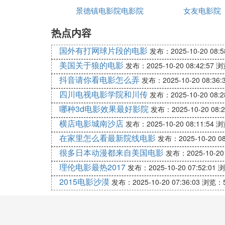
后，随时都能进去购买火车票。并且同程还
景德镇电影院电影院
女友电影院
车票。
3、飞猪旅行，实用性很强的一款软件。当
热点内容
一次注册飞猪旅行，还能获得一个新人大礼
国外有打网球片段的电影
发布：2025-10-20 08:5
4、去哪儿网，非常老牌的一个购买火车票
美国关于狼的电影
发布：2025-10-20 08:42:57
浏
网还会提供很多的服务，让乘客真正体验到
抖音请你看电影怎么弄
手机抢票哪些APP好用？
发布：2025-10-20 08:36:
很多软件都有抢票功能，这里推荐几款热门的
四川电视电影学院和川传
发布：2025-10-20 08:2
一、铁友火车票
哪种3d电影效果最好影院
发布：2025-10-20 08:2
软件简介：
横店电影城南沙店
发布：2025-10-20 08:11:54
浏
12306抢票神器，自动抢票，上车补票，
在家里怎么看最新院线电影
发布：2025-10-20 08
【余票查询】
很多日本动漫都来自美国电影
发布：2025-10-20 
随时随地掏出手机瞄余票，潇洒出行就是这
理伦电影最热2017
发布：2025-10-20 07:52:01
浏
【官方出票】
承接12306官方出票通道，正轨票源，根正
2015电影沙漠
发布：2025-10-20 07:36:03
浏览：5
【自动抢票】
令人激爽的抢票体验，预约抢票、抢别人退
【上车补票】