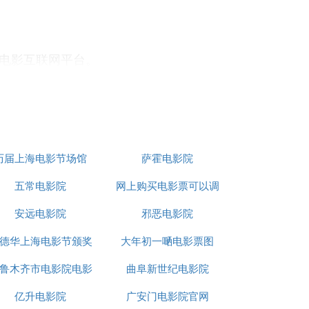
电影互联网平台。
观影影评、上亿影迷互动，让看电影更便捷
用户提供周边的分类信息，发现更多优惠套
软件。
历届上海电影节场馆
萨霍电影院
放映时间实时查询和在线选座优惠购电影
五常电影院
网上购买电影票可以调
安远电影院
邪恶电影院
座位吗
统可以帮你找到最优惠，最靠近的位置。
德华上海电影节颁奖
大年初一嗮电影票图
来的购票软件，非常靠谱，安全系数高。同时在
鲁木齐市电影院电影
典礼全视频
曲阜新世纪电影院
亿升电影院
城
广安门电影院官网
的。当乘客下载同程旅行安装完成注册账号