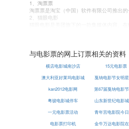
1、淘票票
淘票票是淘宝（中国）软件有限公司推出的
2、猫眼电影
猫眼电影是美团旗下的一款集媒体内容、在
猫眼电影是集影片评分、电影资讯、在线购
有趣，是电影爱好者必备的电影神器！
3、大众点评
与电影票的网上订票相关的资料
大众点评是第三方消费者点评网站大众点评
餐、酒店、外卖、电影、美食、美发、美甲
横店电影城南沙店
15元电影票
4、时光网
时光网是由北京动艺时光网络科技有限公司
澳大利亚好莱坞电影城
戛纳电影节女明星
票，还提供全球百万影视和明星资料库搜索
5、网络糯米
kan2012电影网
第67届戛纳电影
摔倒
网络糯米app是网络旗下的一款团购网站
粤骏电影城停车
山东新世纪电影城
网上订票什么app好？
1、铁路12306软件，目前大部分乘客在
一元电影票活动
青年宫电影院今日
12306上购买车票后，还能直接办理退票
电影票打印机
金牛万达电影院在
2、同程旅行，这个旅行平台一直以来都受