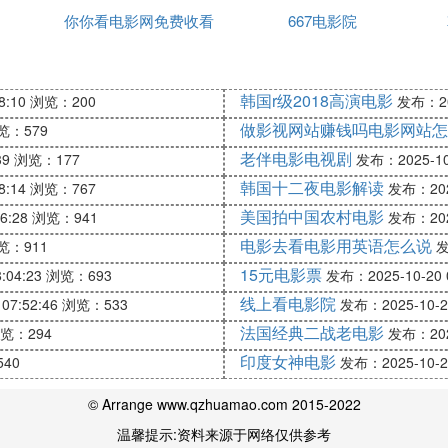
有推出一个预订功能，对于没有时间去抢购车票的乘客，
你你看电影网免费收看
667电影院
乘客进入飞猪软件的首页面后，即可根据自身的出行需求
包，在里面会有各种类型的优惠券，从而让乘客以划算的
韩国r级2018高演电影
8:10
浏览：200
发布：202
软件。在去哪儿网上有很多的功能，比如购买火车票、飞
做影视网站赚钱吗电影网站怎
览：579
购票无忧。
老伴电影电视剧
39
浏览：177
发布：2025-10-
APP。
韩国十二夜电影解读
8:14
浏览：767
发布：2025
美国拍中国农村电影
6:28
浏览：941
发布：2025
电影去看电影用英语怎么说
览：911
发
捡漏票，应有尽有。
15元电影票
:04:23
浏览：693
发布：2025-10-20 0
线上看电影院
07:52:46
浏览：533
发布：2025-10-20
么任性。
法国经典二战老电影
览：294
发布：2025
苗红
印度女神电影
40
发布：2025-10-20
© Arrange www.qzhuamao.com 2015-2022
票全搞掂
温馨提示:资料来源于网络仅供参考