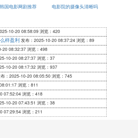
直接选择预定功能，系统就会帮助乘客抢购
韩国电影网剧推荐
电影院的摄像头清晰吗
去购买飞机票或者火车票等。尤其是新人第
价格购买到火车票。
5-10-20 08:58:09
浏览：420
机票等，实用性还是挺不错的。并且去哪儿
么样盈利
发布：2025-10-20 08:37:24
浏览：89
20 08:32:37
浏览：498
-10-20 08:27:37
浏览：37
-10-20 08:17:32
浏览：937
布：2025-10-20 08:05:50
浏览：745
8:01:17
浏览：811
 07:52:04
浏览：418
-10-20 07:43:51
浏览：38
 07:29:54
浏览：211