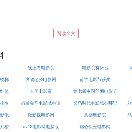
阅读全文
开幕仪式、电影艺术家下基层、专题电影展、中国电影论
料
线上看电影院
电影院有床么
报：主体形象选择大鼎作为背景，以“百花齐放春满园”为灵
楼梯
废物老公电影网
荷兰电影节获奖
乡
节红毯
人佰电影票
第七届中国丝绸电影节
自于郑州出土的中国商代早期的青铜器杜岭方鼎上的饕餮纹
排名
昌邑金马电影城电话
义乌时代电影城在哪里
刘
影讯
微影视电影网
意德电影院
乌
众电影百花奖)在新闻发布会上官宣：本届电影节形象大使将
几楼
av12电影网电脑版
锦心似玉电影网