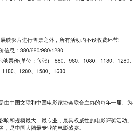
部分展映影片进行售票之外，所有活动均不设收费环节!
：380/680/980/1280
(单位：每张)：880、980、1080、1180、1280、138
80、1280、1580、1680
百花电影节是由中国文联和中国电影家协会联合主办的每年一届
影响和规模最大，最专业，最具权威性的电影评奖活动。
名，是中国大陆最专业的电影盛宴。