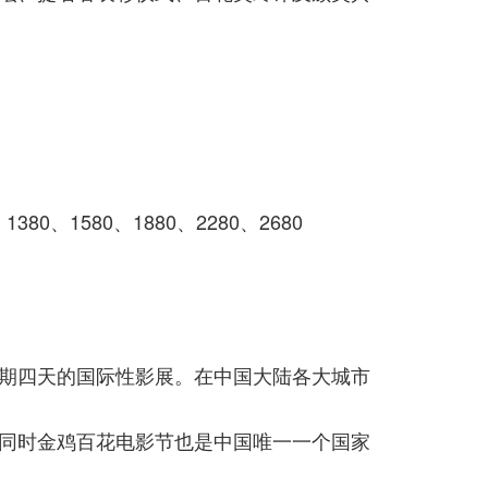
0、1580、1880、2280、2680
、为期四天的国际性影展。在中国大陆各大城市
同时金鸡百花电影节也是中国唯一一个国家