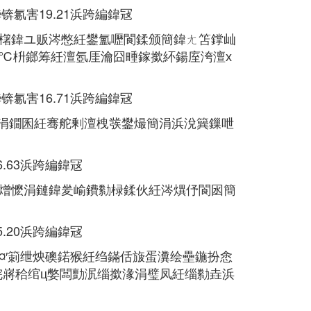
氱害19.21浜跨編鍏冦
櫡鍏ユ贩涔憋紝鐢氳嚦閬鍒颁簡鍏ㄤ笘鐣屾
℃枡鎯筹紝澶氬厓瀹囧畽鎵撳紑鍚庢洿澶х
氱害16.71浜跨編鍏冦
涓鐗囷紝骞舵剰澶栧彂鐢熶簡涓浜涗簨鏁呭
.63浜跨編鍏冦
熷懡涓鏈鍏夎崳鐨勬椂鍒伙紝涔熼伃閬囦簡
.20浜跨編鍏冦
′箣绁炴礇鍩猴紝绉鏋佸旇蛋瀵绘壘鍦扮悆
浣嶈秴绾ц嫳闆勯泦缁撳湪涓璧凤紝缁勬垚浜