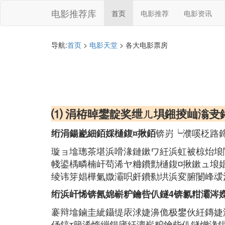
电影推荐库
首页
电影推荐
电影资讯
导航:
首页
>
电影天堂
> 各大电影票房
⑴ 涓栫晫鐢靛奖绁ㄦ埧鎺掕屾滃叏
锛岃┕濮嗘柉路鍗
绗涓鍚嶏細銆婇樋鍑¤揪銆
璇ョ墖璁茶堪浜嗗湪鏈鏉ワ紝浜虹被椋炲埌
帴鍙楀疄楠屽苟浠ヤ粬鐨勯樋鍑¤揪鏉ュ埌
绫讳笌娼樺氭媺灞呮皯鐨勬垬浜変腑闄峰叆
绗浜屽悕锛氥婂嶄粐鑰呰仈鐩4锛氱粓灞涔
褰辩墖鏀圭紪鑷缇庡浗婕濞佹极鐢伙紝鏄婕
伃鎬т簨浠惰繃鍚庯紝澶嶄粐鑰呰仈鐩熷湪