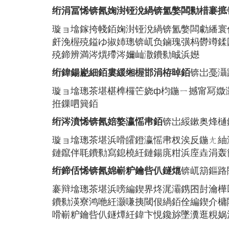
绗涓冨悕锛氥婅湗铔涗緺锛氳嫳闆勬棤褰掋
璇ョ墖鎵挎帴銆婅湗铔涗緺锛氳嫳闆勮繙寰
皯浼楃殑鎰ゆ掓姉璁锛屼负鏀瑰彉杩欎竴鍒
殑鍗辨満涔熼殢涔嬭屾潵鐨勬晠浜嬨
锛岀戞灄
绗鍏鍚嶏細銆婁緩缃楃邯涓栫晫銆
璇ョ墖璁茶堪椹榫欏笀娆ф枃鍦ㄧ撼甯冩媺
拰鏁呬簨銆
锛岀綏鏉奥烽樋鍕
绗涔濆悕锛氥婄嫯瀛愮帇銆
璇ョ墖璁茶堪浜嗗皬鐙瀛愮帇杈涘反鍦ㄤ紬
鏈鑹伴毦鐨勬寫鎴橈紝鏈鍚庣粓浜庢垚涓轰
锛屼箶鏂路
绗鍗佸悕锛氥婂嶄粐鑰呰仈鐩熴
褰辩墖璁茶堪浜嗙編鍥界炵浘灞鎸囨尌瀹樺
鐨勬渶寮鸿咃紝灏嗛挗閾佷緺銆佺編鍥介槦
嗗嶄粐鑰呰仈鐩燂紝鍏卞悓鑱旀墜瀵逛粯娲