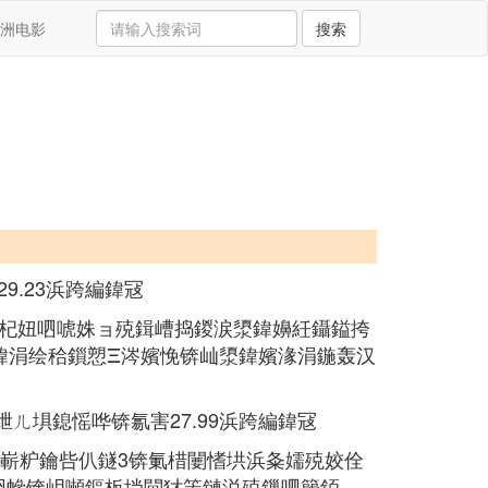
洲电影
搜索
9.23浜跨編鍏冦
杞妞呬唬姝ョ殑鍓嶆捣鍐涙澃鍏嬶紝鑷鎰挎
鍏涓绘秴鎻愬Ξ涔嬪悗锛屾澃鍏嬪湪涓鍦轰汉
ㄦ埧鎴愮哗锛氱害27.99浜跨編鍏冦
嶄粐鑰呰仈鐩3锛氭棤闄愭垬浜夈嬬殑姣佺
囧幓锛岄噸鏂板垱閫犲笇鏈涚殑鏁呬簨銆