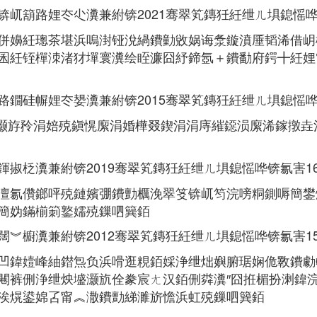
锛屼箶路娌冭尐瀵兼紨锛2021骞翠笂鏄狅紝绁ㄦ埧鎴愮哗锛
併嬶紝璁茶堪浜嗚湗铔涗緺鐨勭敓娲诲洜鏇濆厜韬浠借岄
囷紝铚樿洓渚犲墠寰瀵绘眰濂囧紓鍗氬＋鐨勫府鍔╋紝娌
路鐗硅幈娌冭嫢瀵兼紨锛2015骞翠笂鏄狅紝绁ㄦ埧鎴愮哗锛
灏斿矝涓婄殑鎭愰緳涓婚樺叕鍥涓涓庤繀鐚涢緳浠鎵撴垚
掓柉瀵兼紨锛2019骞翠笂鏄狅紝绁ㄦ埧鎴愮哗锛氱害16
澶氱儹鎯呯殑鏈嬪弸鐨勯櫔浼翠笅锛屼笉浣嗙粡鍘嗕簡鐢
簡妫鏋椾箣鐜嬬殑鏁呬簨銆
闊︾櫥瀵兼紨锛2012骞翠笂鏄狅紝绁ㄦ埧鎴愮哗锛氱害15
凹鍏嬄峰紬鐟炰负浜嗗逛粯銆婇浄绁炪嬩腑琚娴佹斁鐨勮¤
闀裤侀浄绁炴墭灏斻佺豢宸ㄤ汉銆侀粦瀵″囧拰楣扮溂鍏
涘熀鍙婂叾甯︽潵鐨勯綈濉旂憺浜虹殑鏁呬簨銆