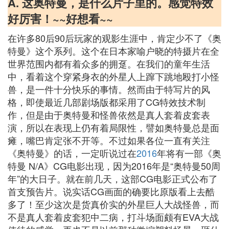
A. 这奥特曼，是什么片子里的。感觉特效
好厉害！~~好想看~~
在许多80后90后玩家的观影生涯中，肯定少不了《奥
特曼》这个系列。这个在日本家喻户晓的特摄片在全
世界范围内都有着众多的拥趸。在我们的童年生活
中，看着这个穿紧身衣的外星人上蹿下跳地殴打小怪
兽，是一件十分快乐的事情。然而由于特写片的风
格，即使最近几部剧场版都采用了CG特效技术制
作，但是由于奥特曼和怪兽依然是真人套着皮套表
演，所以在表现上仍有着局限性，譬如奥特曼总是面
瘫，嘴巴肯定张不开等。不过如果各位一直有关注
《奥特曼》的话，一定听说过在
2016
年将有一部《奥
特曼 N/A》CG电影出现，因为2016年是“奥特曼50周
年”的大日子。就在前几天，这部CG电影正式公布了
首支预告片。说实话CG画面的确要比原版看上去酷
多了！至少这次是货真价实的外星巨人大战怪兽，而
不是真人套着皮套犯中二病，打斗场面颇有EVA大战