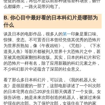
使徒的感觉，再也不是以前那种微缩塑料场景，砸什
么都爆炸，一路火花带闪电了。
B. 你心目中最好看的日本科幻片是哪部为
什么
谈及日本的电影作品，很多人的
第一
印象是重口味、
惊悚、变态。不可置否日本曾经凭借其优秀的恐怖片
为世界所熟知，像《午夜凶铃》、《咒怨》、《下水
道美人鱼》等影片都被列入世界十大恐怖片之中，甚
至被其他国家翻拍和改版。其实，日本的科幻片和它
的恐怖片一样有名，除了应用新颖的科幻元素之外，
不少科幻影片中还蕴含了深层的社会意义。
看了那么多日本科幻片，可以说，《我的机器人女
友》是很甜蜜的一部了，这部电影讲述了一个叫次郎
的日本宅男在自己20岁生日那天偶遇了一个女孩。女
孩告诉他，她是未来次郎创造的机器人，被派过来保
护现在的次郎。为了保护次郎，女孩住在了他的家