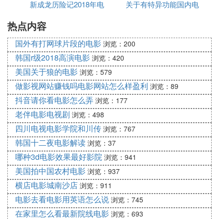
新成龙历险记2018年电
电影
关于有特异功能国内电
热点内容
影
影推荐
国外有打网球片段的电影
浏览：200
韩国r级2018高演电影
浏览：420
美国关于狼的电影
浏览：579
做影视网站赚钱吗电影网站怎么样盈利
浏览：89
抖音请你看电影怎么弄
浏览：177
老伴电影电视剧
浏览：498
四川电视电影学院和川传
浏览：767
韩国十二夜电影解读
浏览：37
哪种3d电影效果最好影院
浏览：941
美国拍中国农村电影
浏览：937
横店电影城南沙店
浏览：911
电影去看电影用英语怎么说
浏览：745
在家里怎么看最新院线电影
浏览：693