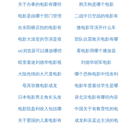
7.娱乐
关于办事的电影有哪些
鸦天狗是哪个电影
电影
看电影综艺可以网站上看，应该没有必要专门下载软
电影是由哪个部门管理
二战中日空战的电影有
件。
在东阳横店拍的电影有
微电影导演开什么车
哪些
电影大澡堂的导演是谁
哪些
部队抗震救灾电影有哪
uc浏览器可以播放哪些
看电影用哪个播放器
些
暗里着迷刘德华电影视
电影
刘德华胡军电影
大陆色情的大尺度电影
频
哪个恐怖电影中找舍利
母其弥雅电影成龙
有哪些
电影年度最佳学生是哪
子
日本电影男主角长头发
讲北京电影有哪些内容
个国家的
电影院盈利收入包括哪
杀人厉害
中国关于有教育性的电
是什么
关于爱国的儿童电影有
些
成龙和吴孟达主演的电
影有哪些