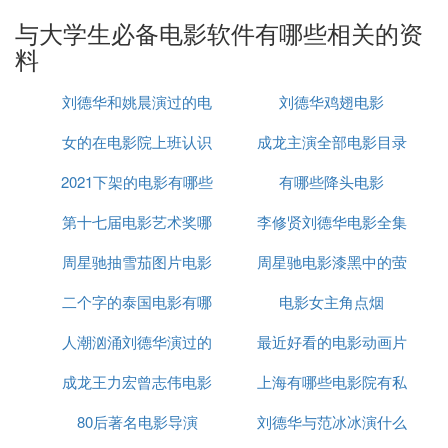
储备自己整理的课上、课外的学习资料和视频，还有
与大学生必备电影软件有哪些相关的资
照片也可以上传网盘，就不能占手机内存。
料
5.Endnote
刘德华和姚晨演过的电
刘德华鸡翅电影
写论文必备工具
女的在电影院上班认识
影
成龙主演全部电影目录
6.其他技能（靠自己的需求）
2021下架的电影有哪些
男主角
有哪些降头电影
①PS
如果想通过接单p图，设计海报赚钱，可以学习PS的
第十七届电影艺术奖哪
李修贤刘德华电影全集
课程。PS的功能很强大，一般只是学点皮毛，重要
周星驰抽雪茄图片电影
个电视台直播
周星驰电影漆黑中的萤
在于练习和自己对PS的理解。
二个字的泰国电影有哪
电影女主角点烟
火
②编程
有些理工类专业会要求学习编程，如果有兴趣和时间
人潮汹涌刘德华演过的
些
最近好看的电影动画片
也可以自学。看过很多人介绍python怎样好用，处理
成龙王力宏曾志伟电影
电影
上海有哪些电影院有私
有哪些
各种数据，相对其他编程也比较好学。C语言应用比
较广泛，重要的是学习编程的语言思维。
80后著名电影导演
刘德华与范冰冰演什么
人影院