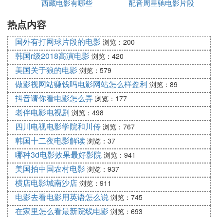
西藏电影有哪些
哪些
配音周星驰电影片段
影
热点内容
国外有打网球片段的电影
浏览：200
韩国r级2018高演电影
浏览：420
美国关于狼的电影
浏览：579
做影视网站赚钱吗电影网站怎么样盈利
浏览：89
抖音请你看电影怎么弄
浏览：177
老伴电影电视剧
浏览：498
四川电视电影学院和川传
浏览：767
韩国十二夜电影解读
浏览：37
哪种3d电影效果最好影院
浏览：941
美国拍中国农村电影
浏览：937
横店电影城南沙店
浏览：911
电影去看电影用英语怎么说
浏览：745
在家里怎么看最新院线电影
浏览：693