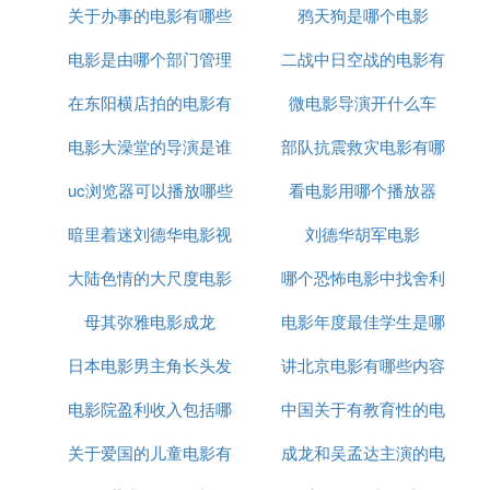
关于办事的电影有哪些
鸦天狗是哪个电影
电影
影评：
大体来看这也是一部比较励志的电影，让我们认识到
电影是由哪个部门管理
二战中日空战的电影有
每个人都是独立的、具有特独特性，闲在家的话可以
在东阳横店拍的电影有
微电影导演开什么车
哪些
拿来打发时间哦~
5.《了不起的菲丽西》豆瓣评分：6.5分
电影大澡堂的导演是谁
哪些
部队抗震救灾电影有哪
（《了不起的菲丽西》宣传图）
经典台词：
uc浏览器可以播放哪些
看电影用哪个播放器
些
每一个斑斓的梦想，执着让前行更有力量。
暗里着迷刘德华电影视
电影
刘德华胡军电影
影评：
电影《了不起的菲丽西》上映以来口碑炸裂，影片中
大陆色情的大尺度电影
频
哪个恐怖电影中找舍利
菲丽西与维克托的相遇以及属于他们的巴黎大冒险让
母其弥雅电影成龙
有哪些
电影年度最佳学生是哪
子
剧情变得丰满有趣。该片轻松幽默又不乏教育意义，
推荐~
日本电影男主角长头发
讲北京电影有哪些内容
个国家的
8部：关于成长：
1.《帕丁顿熊》豆瓣评分：7.6分
电影院盈利收入包括哪
杀人厉害
中国关于有教育性的电
是什么
(《帕丁顿熊》片段）
关于爱国的儿童电影有
些
成龙和吴孟达主演的电
影有哪些
经典台词：