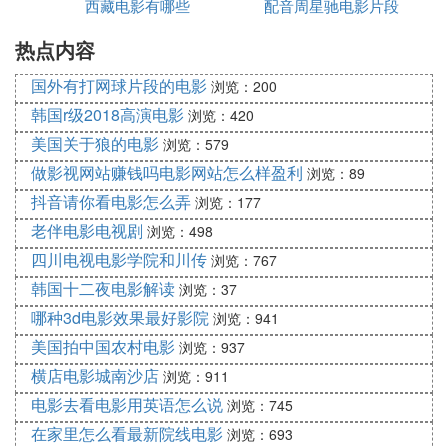
在伦敦每一个人都是不同的，但这也意味着任何人都
西藏电影有哪些
哪些
配音周星驰电影片段
影
可以进入伦敦。
热点内容
影评：
这是一部非常适合全家一起观看的电影，不仅笑点丰
国外有打网球片段的电影
浏览：200
富，片中在伦敦的取景也非常优美、具有当地特色。
韩国r级2018高演电影
浏览：420
2.《海洋之歌》豆瓣评分：8.7分
美国关于狼的电影
浏览：579
（《海洋之歌》片段）
做影视网站赚钱吗电影网站怎么样盈利
经典台词：
浏览：89
不论发生了什么事情，我们都将同命相连，而且都将
抖音请你看电影怎么弄
浏览：177
拥有同样的命运。
老伴电影电视剧
浏览：498
影评：
四川电视电影学院和川传
浏览：767
该片的配乐带有浓郁的爱尔兰风味，纯净入心，剧情
韩国十二夜电影解读
浏览：37
也没有太多跌宕起伏，从开头到尾声，一直以平缓的
哪种3d电影效果最好影院
浏览：941
节奏徐徐道来，非常适合闲着无事可做的下午观看
美国拍中国农村电影
浏览：937
哦！
3.《冰雪奇缘》豆瓣评分：8.3分
横店电影城南沙店
浏览：911
（《冰雪奇缘》宣传图）
电影去看电影用英语怎么说
浏览：745
经典台词：
在家里怎么看最新院线电影
浏览：693