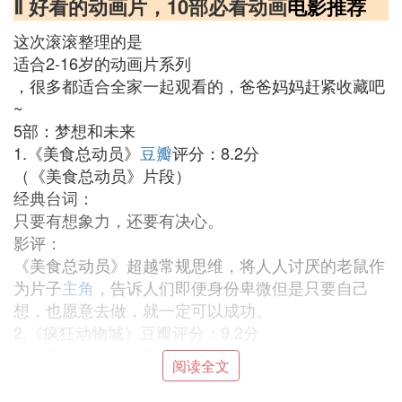
Ⅱ 好看的动画片，10部必看动画
电影推荐
这次滚滚整理的是
适合2-16岁的动画片系列
，很多都适合全家一起观看的，爸爸妈妈赶紧收藏吧
~
5部：梦想和未来
1.《美食总动员》
豆瓣
评分：8.2分
（《美食总动员》片段）
经典台词：
只要有想象力，还要有决心。
影评：
《美食总动员》超越常规思维，将人人讨厌的老鼠作
为片子
主角
，告诉人们即便身份卑微但是只要自己
想，也愿意去做，就一定可以成功。
2.《疯狂动物城》豆瓣评分：9.2分
（《疯狂动物城》宣传图）
阅读全文
经典台词：
生活总会有点不顺意，我们都会犯错。天性如何并不