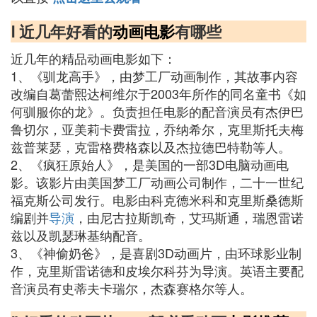
Ⅰ 近几年好看的
动画电影
有哪些
近几年的精品动画电影如下：
1、《驯龙高手》，由梦工厂动画制作，其故事内容
改编自葛蕾熙达柯维尔于2003年所作的同名童书《如
何驯服你的龙》。负责担任电影的配音演员有杰伊巴
鲁切尔，亚美莉卡费雷拉，乔纳希尔，克里斯托夫梅
兹普莱瑟，克雷格费格森以及杰拉德巴特勒等人。
2、《疯狂原始人》，是美国的一部3D电脑动画电
影。该影片由美国梦工厂动画公司制作，二十一世纪
福克斯公司发行。电影由科克德米科和克里斯桑德斯
编剧并
导演
，由尼古拉斯凯奇，艾玛斯通，瑞恩雷诺
兹以及凯瑟琳基纳配音。
3、《神偷奶爸》，是喜剧3D动画片，由环球影业制
作，克里斯雷诺德和皮埃尔科芬为导演。英语主要配
音演员有史蒂夫卡瑞尔，杰森赛格尔等人。