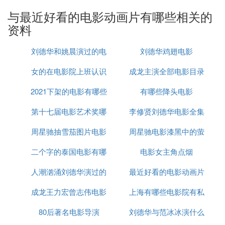
重要，重要的是你开始改变。
与最近好看的电影动画片有哪些相关的
影评：
资料
《洛杉矶时报》评，虽然该片的主题算不上革新,但
是影片用印象深刻的角色和出色的视效弥补这个短
刘德华和姚晨演过的电
刘德华鸡翅电影
板,本片也因此成为值得回味的迪士尼佳作。
女的在电影院上班认识
影
成龙主演全部电影目录
3.《机器人总动员》豆瓣评分：9.3分
（《机器人总动员》宣传图）
2021下架的电影有哪些
男主角
有哪些降头电影
经典台词：
当你低落时，就请穿上节日盛装。
第十七届电影艺术奖哪
李修贤刘德华电影全集
影评：
周星驰抽雪茄图片电影
个电视台直播
周星驰电影漆黑中的萤
它不仅是一部激动人心的动画片，一件令人拍案叫绝
的视觉艺术品，还是一部严肃的科幻电影，在让人感
二个字的泰国电影有哪
电影女主角点烟
火
到观影享受的同时还具有一定的教育意义，非常值得
人潮汹涌刘德华演过的
些
最近好看的电影动画片
观看。
4.《欢乐好声音》豆瓣评分：8.2分
成龙王力宏曾志伟电影
电影
上海有哪些电影院有私
有哪些
（《欢乐好声音》宣传图）
经典台词：
80后著名电影导演
刘德华与范冰冰演什么
人影院
每位都有机会做明星，在我的舞台上表演。