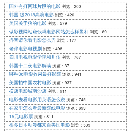
影《卧虎藏龙》原声带。
国外有打网球片段的电影
浏览：200
韩国r级2018高演电影
浏览：420
曲目8：In a Lonely Place，歌手为曹英沃，收录于电
美国关于狼的电影
浏览：579
影《老男孩》原声带专辑올드보이 O.S.T。
做影视网站赚钱吗电影网站怎么样盈利
浏览：89
抖音请你看电影怎么弄
浏览：177
曲目9：Fare Thee Well (Dink's Song)，歌手为Oscar
老伴电影电视剧
浏览：498
Isaac / Marcus Mumford，收录于电影《醉乡民谣》
原声带专辑Inside Llewyn Davis。
四川电视电影学院和川传
浏览：767
韩国十二夜电影解读
浏览：37
曲目10：Angkor Wat Theme I，歌手为Michael Gala
哪种3d电影效果最好影院
浏览：941
sso，收录于电影《花样年华》原声大碟。
美国拍中国农村电影
浏览：937
横店电影城南沙店
浏览：911
曲目11：Llorando (Crying)，歌手为Angelo Badalam
电影去看电影用英语怎么说
浏览：745
enti，收录于电影《穆赫兰道》原声带专辑Mulhollan
d Drive Original Sound Track。
在家里怎么看最新院线电影
浏览：693
15元电影票
浏览：811
4. 求女大男小的忘年恋电影拜托各位大神
很多日本动漫都来自美国电影
浏览：533