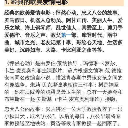
1. 经典的欧美
爱情电影
经典的欧美爱情电影：怦然心动、忠犬八公的故事、
罗马假日、机器人总动员、阿甘正传、美丽人生、爱
乐之城、海上钢琴师、乱世佳人，真爱至上、剪刀手
爱德华、音乐之声、教父
第一
部、摩登时代、雨中
曲、城市之光、老友记第十季、彩绘心天地、生活多
美好、沉静如海、大路、卡比利亚之夜等等。
《怦然心动》是由罗伯·莱纳执导，玛德琳·卡罗尔、
卡兰·麦克奥利菲主演影片。该片根据文德琳·范·德拉
安南同名改编自小说，描述青春期中男孩女孩之间的
有趣战争。朱莉·贝克虔诚地相信三件事：树是神圣
的，她在后院养的鸡蛋是最卫生的，总有一天她会和
布莱斯在一起·罗斯基（卡兰·麦克奥利菲饰）接吻。
忠犬八公的故事：影片讲述一位大学教授收养了一只
小秋田犬，取名“八公”。以后的每日，八公早晨将专
家教授送至地铁站，黄昏等候专家教授一起回家了。