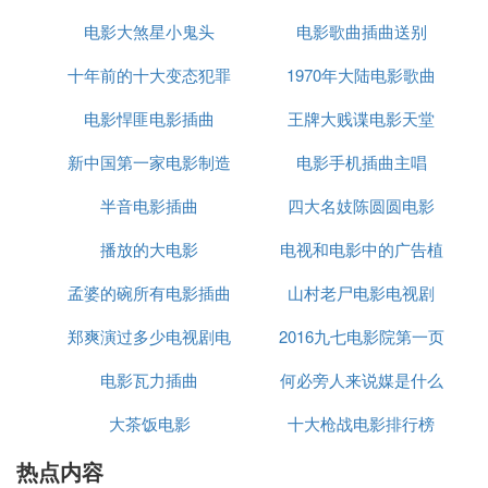
e Fabuleux Destin d'Amélie Poulain中。
电影大煞星小鬼头
影电视剧
电影歌曲插曲送别
集器
曲目3：Funnel Of Love，歌手为Sqürl / Madeline Fol
十年前的十大变态犯罪
1970年大陆电影歌曲
lin，收录于电影《唯爱永生》原声带专辑Only Lover
电影悍匪电影插曲
电影
王牌大贱谍电影天堂
s Left Alive (Original Motion Picture Soundtrack)。
新中国第一家电影制造
电影手机插曲主唱
曲目4：You Belong To Me，歌手为The Rovers / Hel
半音电影插曲
厂
四大名妓陈圆圆电影
en Foster，收录于电影《卡罗尔》原声带专辑Caro
l。
播放的大电影
电视和电影中的广告植
曲目5：Hans Zimmer--Time，曲目来自电影《盗梦
孟婆的碗所有电影插曲
山村老尸电影电视剧
入
空间》。
郑爽演过多少电视剧电
2016九七电影院第一页
曲目6：Chasing Down Sadness，歌手为Michael Gi
电影瓦力插曲
影歌曲
何必旁人来说媒是什么
acchino，收录于电影《寻梦环游记》原声带专辑Insi
大茶饭电影
十大枪战电影排行榜
电影的插曲
de Out (Original Motion Picture Soundtrack)。
热点内容
曲目7：Night Fight，歌手为谭盾 / 马友友，收录于电