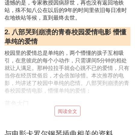
遗憾的是，专家教授因病辞世，再也没有返回地铁
站，殊不知八公在以后的9年的时间里依旧每日准时
在地铁站等候，直到最终去世。
2. 八部哭到崩溃的青春校园爱情电影 懵懂
单纯的爱情
校园里的爱情总是单纯的，两个懵懂的孩子互相吸
引，在意彼此的每个小动作，只需课间5分钟的相处
就让人满足。那种拉拉手就会心跳不已的爱情，只有
当你在经历世俗后，才会倍加珍惜。本次推荐的电
影，均讲述了校园中单纯的恋情。八部哭到崩溃的青
春校园爱情电影，懵懂单纯的爱情：
蓝色大门
阅读全文
高中生孟克柔（桂纶镁 饰）与林月珍（梁淑慧 饰）
是两个好闺蜜，林月珍跟孟克柔说自己喜欢上了张士
豪（陈柏霖 饰），希望她能帮自己传递情书。孟克
与电影卡罗尔钢琴插曲相关的资料