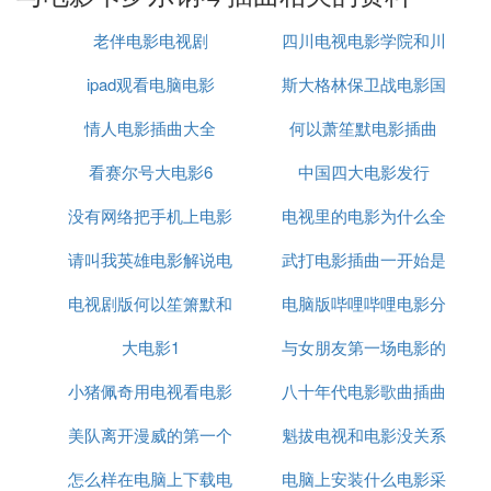
柔不知道的是，情书的内容都是以自己的名义写的，
被误导的张士豪喜欢上了这个给自己情书的女孩，开
老伴电影电视剧
四川电视电影学院和川
始接近她。在知道真相后，孟克柔生气地和林月珍的
疏远了关系，但她并不想和张士豪成为恋人，因为她
ipad观看电脑电影
斯大格林保卫战电影国
传
的内心，其实喜欢着另外一个人。
情人电影插曲大全
何以萧笙默电影插曲
语
推荐理由：演这部电影的时候，陈柏霖和桂纶镁都才
看赛尔号大电影6
中国四大电影发行
18岁，颜值自然是没话说，那种年轻人沉浸在爱情中
的感觉，也被演绎得很动人。
没有网络把手机上电影
电视里的电影为什么全
请叫我英雄电影解说电
投屏到电视
武打电影插曲一开始是
是付费
3. bbc评选21世纪最伟
大电影
top100所用
的背景音乐叫什么
电视剧版何以笙箫默和
视剧版
电脑版哔哩哔哩电影分
敲鼓
曲目1：梦之安魂曲 - 纯钢琴版，由Various Artists演
电影版何以笙箫默
大电影1
与女朋友第一场电影的
区在哪
绎，改编自"Winter: Lux Aeterna"，来自电影《梦之
小猪佩奇用电视看电影
八十年代电影歌曲插曲
诗词
安魂曲》原声带，作曲为Clint Mansell。
美队离开漫威的第一个
魁拔电视和电影没关系
曲目2：Les Jours Tristes (instrumental)，由Yann Ti
怎么样在电脑上下载电
电影
电脑上安装什么电影采
ersen创作，收录于电影《天使爱美丽》原声带专辑L