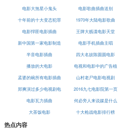
11、《不要等》
电影大煞星小鬼头
影电视剧
电影歌曲插曲送别
集器
12、《我们在一起》
十年前的十大变态犯罪
1970年大陆电影歌曲
13、 《随风轮回》
电影悍匪电影插曲
电影
王牌大贱谍电影天堂
14、《飞舞的T台》
15、《孟婆的碗》
新中国第一家电影制造
电影手机插曲主唱
半音电影插曲
厂
四大名妓陈圆圆电影
歌手早年经历
1999-2003：西北工业大学电子工程系本科。
播放的大电影
电视和电影中的广告植
2004-2006：德国德累斯顿工业大学物流管理MBA硕
孟婆的碗所有电影插曲
山村老尸电影电视剧
入
士。
郑爽演过多少电视剧电
2016九七电影院第一页
魏佳艺曾为多部影视剧演唱主题歌、片尾歌，如30集
电视
剧“一起走过的日子”插曲《那些》，24集电视剧
电影瓦力插曲
影歌曲
何必旁人来说媒是什么
《阻击》片尾歌《落叶飘零》，25集电视剧《地狱天
大茶饭电影
十大枪战电影排行榜
电影的插曲
堂》片尾曲《随风轮回》等。
热点内容
以上内容参考网络-魏佳艺