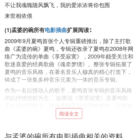
不让我魂魄随风飘飞，我的爱浓浓将你包围
来世相依偎
(1)孟婆的碗所有
电影插曲
扩展阅读∶
2009年9月夏鸣首张个人专辑重磅推出，除了主打歌
曲《孟婆的碗》夏鸣，专辑还收录了夏鸣在2008年网
络广为流传的单曲《享受寂寞》，2009年颇受关注和
歌迷喜爱的经典歌曲《魂牵梦绕》。整张专辑拓展了
夏鸣的音乐风格，在著名音乐人穆真的精心打造下，
铸成了一张集多种音乐元素为一体的音乐专辑。
作为一名以情动人的歌手，夏鸣首张专辑的音乐风格
仍以抒情忧郁为主， 如果说《享受寂寞》是夏鸣歌
手生涯的启程点，这张专辑无论是词曲创作、还是编
曲制作，都是夏鸣在音乐道路上的一个里程碑，在演
阅读全文
唱方面夏鸣对歌曲的把握和诠释也有了一个崭新的超
越。
与孟婆的碗所有电影插曲相关的资料