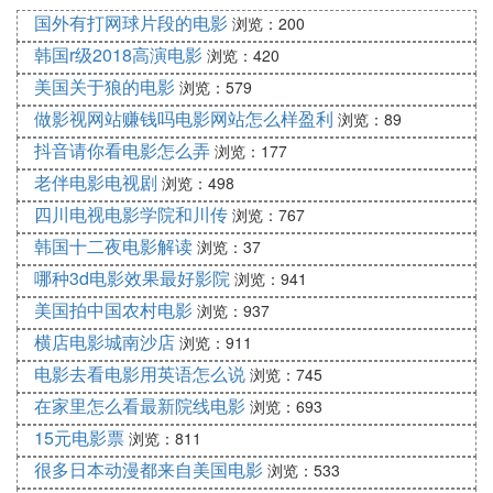
国外有打网球片段的电影
浏览：200
韩国r级2018高演电影
浏览：420
美国关于狼的电影
浏览：579
做影视网站赚钱吗电影网站怎么样盈利
浏览：89
抖音请你看电影怎么弄
浏览：177
老伴电影电视剧
浏览：498
四川电视电影学院和川传
浏览：767
韩国十二夜电影解读
浏览：37
哪种3d电影效果最好影院
浏览：941
美国拍中国农村电影
浏览：937
横店电影城南沙店
浏览：911
电影去看电影用英语怎么说
浏览：745
在家里怎么看最新院线电影
浏览：693
15元电影票
浏览：811
很多日本动漫都来自美国电影
浏览：533