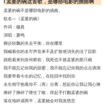
Ⅰ 孟婆的碗这首歌，是哪部电影的插曲啊
孟婆的碗不是哪部电影的插曲。
歌名—《孟婆的碗》
作词：穆真
演唱：夏鸣
脚步轻飘的失去平衡，你在哪里
我喊着你的名可声音来不及扩散便消失的没了踪影
踉跄着来到奈何桥前，我死也不接孟婆的那只碗
我不能忘记你我的甜蜜，我不能忘记你我的点点滴滴
我要带着今生的记忆，在轮回中找到你
永生相守抱着你不（再）分离，想起你让我让我心揪
揪碎了揪碎了哽住了喉，挥起手打翻孟婆的碗
落在地碎成两半，孟婆她会对我发慈悲