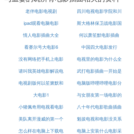
Ⅱ 魏佳艺全部歌曲
老伴电影电视剧
四川电视电影学院和川
魏佳艺全部歌曲如下：
ipad观看电脑电影
斯大格林保卫战电影国
传
1、《女人如烟》
情人电影插曲大全
何以萧笙默电影插曲
语
2、《我经历了你们不曾经历的爱情》
看赛尔号大电影6
中国四大电影发行
3、《落叶飘零》
没有网络把手机上电影
电视里的电影为什么全
4、《还给我天籁音色》
5、《那些》
请叫我英雄电影解说电
投屏到电视
武打电影插曲一开始是
是付费
6、《白衣天使》
电视剧版何以笙箫默和
视剧版
电脑版哔哩哔哩电影分
敲鼓
7、《地球，我们家园》
电影版何以笙箫默
大电影1
与女朋友第一场电影的
区在哪
8、《等》
小猪佩奇用电视看电影
八十年代电影歌曲插曲
诗词
9、《真爱无边》
美队离开漫威的第一个
魁拔电视和电影没关系
10、《快乐每一天》
怎么样在电脑上下载电
电影
电脑上安装什么电影采