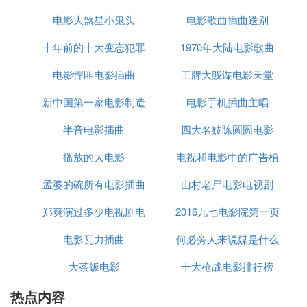
前往香港。
电影大煞星小鬼头
影电视剧
电影歌曲插曲送别
集器
小时候，苗侨伟的父亲在一家远洋公司做海员，常年
十年前的十大变态犯罪
1970年大陆电影歌曲
离家，苗侨伟就一直跟妈妈生活。
电影悍匪电影插曲
电影
王牌大贱谍电影天堂
他小时候最大的梦想也是做海员，希望和爸爸一样都
走遍世界的每一个角落，不过随着思想越来越成熟，
新中国第一家电影制造
电影手机插曲主唱
就渐渐放弃了这个想法，因为海员和家人总是聚少离
多。
半音电影插曲
厂
四大名妓陈圆圆电影
中学毕业之后，苗侨伟觉得自己压根不是学习的料，
播放的大电影
电视和电影中的广告植
就跟随一个木工师傅去学木工活儿。
孟婆的碗所有电影插曲
山村老尸电影电视剧
入
当时的学徒工不但没有薪水，还需要给师傅干很多杂
活儿，即使出去接活儿，赚回来的钱也需要上交给师
郑爽演过多少电视剧电
2016九七电影院第一页
傅。
电影瓦力插曲
影歌曲
何必旁人来说媒是什么
学了几年之后，苗侨伟心里也很不舒服，但是却没有
大茶饭电影
十大枪战电影排行榜
电影的插曲
出路。
这时，香港经济蓬勃发展，特别是影视行业，渐渐开
热点内容