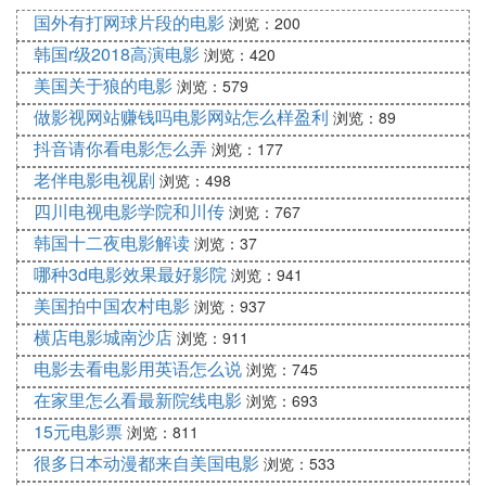
始流行。
国外有打网球片段的电影
浏览：200
1980年，无线
电视
台训练班恰好开始招收学员，当时
韩国r级2018高演电影
浏览：420
的苗侨伟工作不顺，也没有什么出路，就抱着试试看
美国关于狼的电影
浏览：579
的想法，去参加了考试。
做影视网站赚钱吗电影网站怎么样盈利
浏览：89
这一期的无线训练班学员，一共有一千多人报名考
抖音请你看电影怎么弄
浏览：177
试，最后仅仅有13人被录取，除了苗侨伟被录取之
老伴电影电视剧
浏览：498
外，这一期还有黄日华。
四川电视电影学院和川传
浏览：767
而第二年的1981年的训练班学员中，就有刘德华、戚
韩国十二夜电影解读
浏览：37
美珍和梁家辉。
哪种3d电影效果最好影院
浏览：941
其实，苗侨伟在 娱乐 圈也仅仅呆了不到十年的时
美国拍中国农村电影
浏览：937
间，训练班结束之后，苗侨伟和黄日华就开始了跑龙
横店电影城南沙店
浏览：911
套生涯。
电影去看电影用英语怎么说
浏览：745
1981年，两人一起出演了《过客》，不过这部电视剧
在家里怎么看最新院线电影
浏览：693
并没有引起很大的反响。
15元电影票
浏览：811
直到1983年的《射雕英雄传》，黄日华演郭靖，苗侨
很多日本动漫都来自美国电影
浏览：533
伟演杨康，两人纷纷因为这部电视剧而走红。