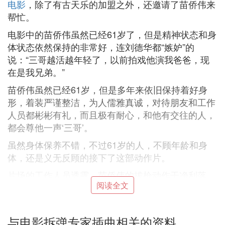
电影
，除了有古天乐的加盟之外，还邀请了苗侨伟来
帮忙。
电影中的苗侨伟虽然已经61岁了，但是精神状态和身
体状态依然保持的非常好，连刘德华都“嫉妒”的
说：“三哥越活越年轻了，以前拍戏他演我爸爸，现
在是我兄弟。”
苗侨伟虽然已经61岁，但是多年来依旧保持着好身
形，着装严谨整洁，为人儒雅真诚，对待朋友和工作
人员都彬彬有礼，而且极有耐心，和他有交往的人，
都会尊他一声‘三哥’。
虽然身体保养不错，不过61岁的人，不顾年龄和身
体，还是义无反顾的接下了这部动作片。
片场的工作人员透露，苗侨伟的拔枪动作干净利落，
阅读全文
超级帅，完全不需要武指培训，依然拥有以前拍戏时
的专业素养。
这么大年龄依然出演动作片，对苗侨伟是一个巨大的
与电影拆弹专家插曲相关的资料