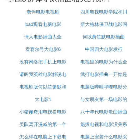
挑战。
老伴电影电视剧
四川电视电影学院和川
三哥的一句话，却让很多人再次感受到他和刘德华
的“铁磁”关系。
ipad观看电脑电影
斯大格林保卫战电影国
传
“
”
只要他需要，我完全不需要考虑。
情人电影插曲大全
何以萧笙默电影插曲
语
意思就是，只要是刘德华需要帮助，我完全不需要考
看赛尔号大电影6
中国四大电影发行
虑就能马上帮助他，一句话可以真切得感受到他对刘
德华的支持。
没有网络把手机上电影
电视里的电影为什么全
这世间的朋友，能相识相伴相交38年！
请叫我英雄电影解说电
投屏到电视
武打电影插曲一开始是
是付费
还能做到“付出不求回报，帮忙义无反顾”的朋友，更
电视剧版何以笙箫默和
视剧版
电脑版哔哩哔哩电影分
敲鼓
是终生难求一人。
电影版何以笙箫默
大电影1
与女朋友第一场电影的
区在哪
刘德华和苗侨伟就是这样的朋友，38年来，不管是生
活、工作和家事，对方永远是那个可以无所顾忌站出
小猪佩奇用电视看电影
八十年代电影歌曲插曲
诗词
来的第一人，这样的感情，太难得！
美队离开漫威的第一个
魁拔电视和电影没关系
02三哥苗侨伟
怎么样在电脑上下载电
电影
电脑上安装什么电影采
苗侨伟，1958年6月出生在浙江，5岁时才跟随家人