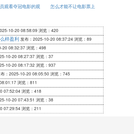
员观看夺冠电影的观
怎么才能不让电影票上
中躲避风雪。木屋没有多少粮食，覃叔和桂
后感
的字消失
8国道寻找怀孕妻子的华仔，被警察当成携
5-10-20 08:58:09
浏览：420
么样盈利
发布：2025-10-20 08:37:24
浏览：89
可带领救援队伍拨开积雪发现了车辙印，并
20 08:32:37
浏览：498
。
-10-20 08:27:37
浏览：37
-10-20 08:17:32
浏览：937
布：2025-10-20 08:05:50
浏览：745
8:01:17
浏览：811
 07:52:04
浏览：418
-10-20 07:43:51
浏览：38
前所未有的公共安全挑战。
 07:29:54
浏览：211
。
们渴望回家的团圆梦未知何时能实现。