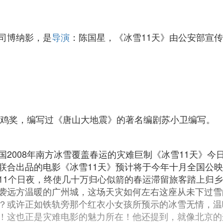
司博纳影，是
导演
：陈国星，《冰雪11天》由公安部宣
金鸡奖，编写过《唐山大地震》的著名编剧苏小卫编写。
2008年南方冰雪覆盖春运的灾难巨制《冰雪11天》
合出品的电影《冰雪11天》预计将于今年十月全国公映
11个日夜，终使几十万归心似箭的春运滞留旅客踏上归乡
袭远方温暖的广州城，这场天灾如何左右这座从未下过雪
？或许正如铁轨旁那个红衣小女孩所预示的冰雪无情，温
！这也正是灾难电影的魅力所在！他还提到，就像北京的