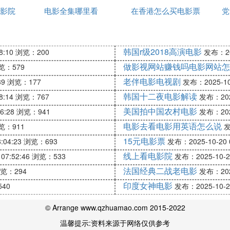
影院
电影全集哪里看
在香港怎么买电影票
影
党
山老林里，幸运的是他们被看林人覃叔发现，得以到木屋
难。大学生伍晓非将信息发给网友后电脑也没电了。在16
韩国r级2018高演电影
8:10
浏览：200
发布：202
做影视网站赚钱吗电影网站怎
览：579
电话，当地公安部门立即查清受困大巴的下落，支队长高
老伴电影电视剧
39
浏览：177
发布：2025-10-
台上的红风衣，孕妇也诞下了婴儿，众人高兴地鼓掌欢呼
韩国十二夜电影解读
8:14
浏览：767
发布：2025
福的庆生歌。
美国拍中国农村电影
6:28
浏览：941
发布：2025
电影去看电影用英语怎么说
览：911
发
15元电影票
:04:23
浏览：693
发布：2025-10-20 0
州市公安局和博纳影业集团联合制作的一部电影。
线上看电影院
07:52:46
浏览：533
发布：2025-10-20
的著名编剧苏小卫创作，他曾编写过《唐山大地震》。
法国经典二战老电影
览：294
发布：2025
害，导致数十万旅客在广州火车站滞留，这场灾难成为了
印度女神电影
40
发布：2025-10-20
，郭家铭、冯远征、刘桦等演员主演。
客们在火车站经历了一系列的困境，包括晕倒、哭泣和呐喊
© Arrange www.qzhuamao.com 2015-2022
身体组成人墙，维护秩序和保障旅客的安全。
温馨提示:资料来源于网络仅供参考
日发生的事件，突如其来的寒潮让广州变成了北国风光，旅客