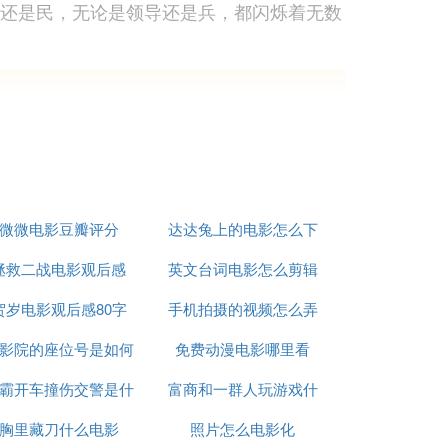
警还是民，无论是领导还是兵，都闪烁着无数
12月8日在中国南宁举行首映，2009年0
京珠高速公路被堵后改道废弃省道遇险而最终
微微电影豆瓣评分
达达兔上的电影怎么下
拯救二战电影观后感
英文台词电影怎么剪辑
载
贺岁电影观后感80字
手机拍摄的视频怎么弄
路上，一辆开往湖南长沙车牌号为湘A-158
影院的座位号是如何
免费动漫电影哪里看
成电影
短时间内不可能通行。
霸开车撞伤交警是什
排列的
富商和一群人玩游戏什
90度大甩尾，车身向后斜滑出去，一只后轮
胸里藏刀什么电影
么电影
照片怎么电影化
么电影