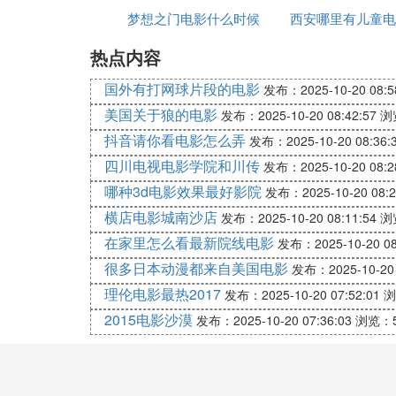
梦想之门电影什么时候
西安哪里有儿童电
满车人伤的伤，惊呼声惨叫声响成一片。深
婶拿出了所有的年货。
热点内容
上映
这时所有手机又都没电了，出去求援十分困
国外有打网球片段的电影
发布：2025-10-20 08:5
巨款的可疑人员抓了起来。
美国关于狼的电影
发布：2025-10-20 08:42:57
浏
此时，省厅网络安全中心收到了网民的求救
抖音请你看电影怎么弄
发布：2025-10-20 08:36:
在黎明时分，发现了韦春枝悬挂在木屋瞭望
四川电视电影学院和川传
发布：2025-10-20 08:2
覃叔面对群山，亮开嗓门唱起了为新生命祝
哪种3d电影效果最好影院
发布：2025-10-20 08:2
横店电影城南沙店
发布：2025-10-20 08:11:54
浏
❸ 2008春运雪灾电影名字
在家里怎么看最新院线电影
发布：2025-10-20 08
1：《冰雪11天》是由公安部宣传局、广
很多日本动漫都来自美国电影
发布：2025-10-20 
2：该电影的剧本由曾获得华表奖、金鸡奖
理伦电影最热2017
发布：2025-10-20 07:52:01
浏
3：2008年，我国南方遭受严重的冰雪灾
2015电影沙漠
发布：2025-10-20 07:36:03
浏览：5
4：《冰雪11天》由陈国星、王小列执导
5：电影讲述了2008年初的广州春运，旅
6：在危难时刻，数万名公安干警用自己的
7：剧情围绕2008年1月26日至2月5