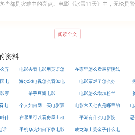
这些都是灾难中的亮点。电影《冰雪11天》中，无论是
阅读全文
杨树泉、温玉娟、杨默等人主演的剧情片。该片于2008年
的资料
区发生低温雨雪冰冻灾害，一辆开往湖南长沙的旅游大巴在
么弄
电影去看电影用英语怎
在家里怎么看最新院线
国电
海尔3d电视怎么看3d电
么说
电影票烂了怎么办
电影
影票
杀手豆瓣电影
影
电影怎么增加粉丝
史罕见的低温雨雪冰冻灾害。在黑暗和冰雪笼罩的京珠高速
天一夜。
么看电
个人如何网上买电影票
电影六天七夜是哪里的
电
界。虽然大批部队、武警和路政人员在日夜铲冰除雪，但
叫什
在哪里可以看房屋出租
平湖有什么电影院
海
恶
雪压倒，从前面峭壁上横落下来，大巴车因急刹猛然一个
电话
手机华为如何下载电影
电影
成龙海上丢金子什么电