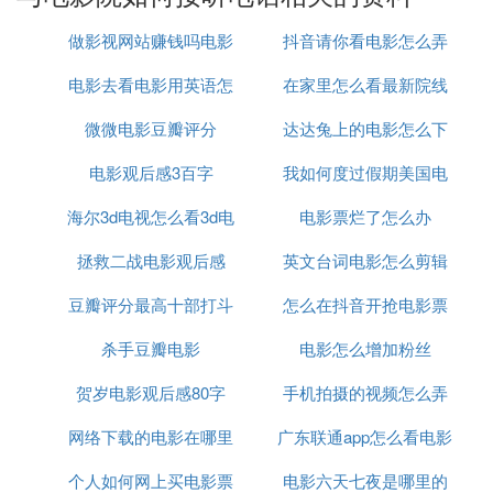
是用心体会。而且看电影是不能录像的，也不要经常
拿手机拍照。可能会被工作人员制止拍照。
做影视网站赚钱吗电影
抖音请你看电影怎么弄
㈢ 如何联系电影院客服
电影去看电影用英语怎
网站怎么样盈利
在家里怎么看最新院线
如果是线下联系的话，可以直接找电影院的前台（购
微微电影豆瓣评分
么说
达达兔上的电影怎么下
电影
票处的工作人员），让她帮你联系、解决问题。
电影观后感3百字
我如何度过假期美国电
载
如果是线上找电影院客服的话，可以打开购买
电影票
的软件，在界面点击【影院】，然后选择你要找的电
海尔3d电视怎么看3d电
电影票烂了怎么办
影
影院。在界面上方点击影院的名称，进入界面即可查
拯救二战电影观后感
影
英文台词电影怎么剪辑
看影院的联系电话，点击【电话号码】。弹出窗口点
击【电话号码】拨打就可以联系上客服了。
豆瓣评分最高十部打斗
怎么在抖音开抢电影票
如果是大型商场的电影院，你可以直接找电影院的前
台，也可以在商场的相关线上小程序里点击该商场电
杀手豆瓣电影
电影
电影怎么增加粉丝
影院界面，点击设置，点击关于我们，查询客服电
贺岁电影观后感80字
手机拍摄的视频怎么弄
话，一般都可以找到。
网络下载的电影在哪里
广东联通app怎么看电影
成电影
个人如何网上买电影票
可以看
电影六天七夜是哪里的