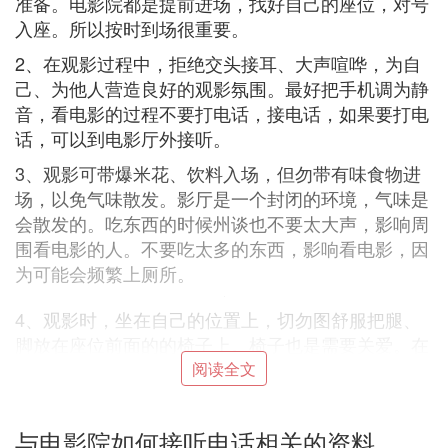
准备。电影院都是提前进场，找好自己的座位，对号
入座。所以按时到场很重要。
2、在观影过程中，拒绝交头接耳、大声喧哗，为自
己、为他人营造良好的观影氛围。最好把手机调为静
音，看电影的过程不要打电话，接电话，如果要打电
话，可以到电影厅外接听。
3、观影可带爆米花、饮料入场，但勿带有味食物进
场，以免气味散发。影厅是一个封闭的环境，气味是
会散发的。吃东西的时候州谈也不要太大声，影响周
围看电影的人。不要吃太多的东西，影响看电影，因
为可能会频繁上厕所。
4、观影时，坐在自己的位置上，切勿图舒服把腿、
脚放在座位前面的的椅子上。椅子也是需要关爱。在
公众场合，要注意自己的行为举止。
阅读全文
5、在观影拦逗过程中，请勿简迹卖使用闪光灯拍
照，避免影响他人。毕竟专心看电影才最重要，电影
与电影院如何接听电话相关的资料