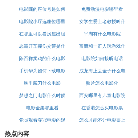
电影院的座位号是如何
免费动漫电影哪里看
海
电影院小厅选座位哪里
排列的
女学生爱上老教授叫什
在哪里可以看房屋出租
好
平湖有什么电影院
么电影
恶霸开车撞伤交警是什
电影
富商和一群人玩游戏什
陈百祥卖鸡的什么电影
么电影
电影院如何接听电话
么电影
手机华为如何下载电影
成龙海上丢金子什么电
胸里藏刀什么电影
照片怎么电影化
影
梦想之门电影什么时候
西安哪里有儿童电影院
电影全集哪里看
上映
在香港怎么买电影票
党员观看夺冠电影的观
怎么才能不让电影票上
热点内容
后感
的字消失