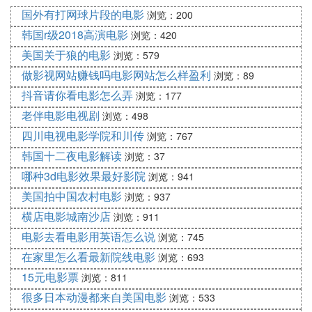
国外有打网球片段的电影
浏览：200
韩国r级2018高演电影
浏览：420
美国关于狼的电影
浏览：579
做影视网站赚钱吗电影网站怎么样盈利
浏览：89
抖音请你看电影怎么弄
浏览：177
老伴电影电视剧
浏览：498
四川电视电影学院和川传
浏览：767
韩国十二夜电影解读
浏览：37
哪种3d电影效果最好影院
浏览：941
美国拍中国农村电影
浏览：937
横店电影城南沙店
浏览：911
电影去看电影用英语怎么说
浏览：745
在家里怎么看最新院线电影
浏览：693
15元电影票
浏览：811
很多日本动漫都来自美国电影
浏览：533