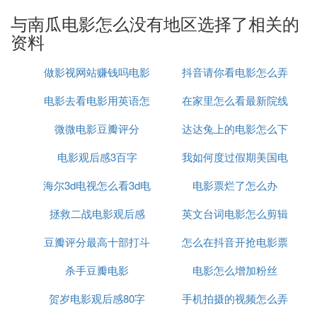
与南瓜电影怎么没有地区选择了相关的
⑶ 南瓜电影为什么下架了很多电影
资料
因为版权到期下架了。
做影视网站赚钱吗电影
抖音请你看电影怎么弄
软件介绍
电影去看电影用英语怎
网站怎么样盈利
在家里怎么看最新院线
南瓜电影是一个惊悚恐怖专题电影APP，独家放送，
恐怖惊悚电影全员加速中，丧尸大本营带来炫酷的享
微微电影豆瓣评分
么说
达达兔上的电影怎么下
电影
受，带领大家如大师般深陷其中智斗妖魔，网罗全球
电影观后感3百字
我如何度过假期美国电
载
优质片源，覆盖十六个惊悚恐怖电影分类。
作为定位中国版Netflix的视频平台，南瓜电影采用纯
海尔3d电视怎么看3d电
电影票烂了怎么办
影
付费、无广告的运营模式，是国内最大的会员订阅制
拯救二战电影观后感
影
英文台词电影怎么剪辑
视频平台，装机量早已超1亿台/次，注册用户达3000
万。
豆瓣评分最高十部打斗
怎么在抖音开抢电影票
杀手豆瓣电影
电影
电影怎么增加粉丝
有一些电影或是电视剧因为很热门，播放器就会设置
成会员才能看。购买播放器的会员后就可以免费播放
贺岁电影观后感80字
手机拍摄的视频怎么弄
VIP的电影，还有一些播放器会搞一些充值活动。