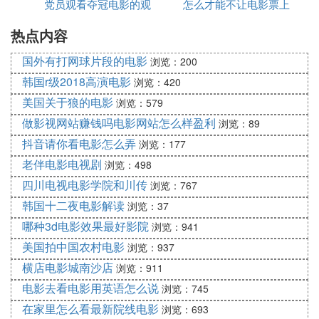
党员观看夺冠电影的观
怎么才能不让电影票上
2、在分类里可以根据自己的喜好，选择自己喜欢电
热点内容
后感
的字消失
影的类型。
国外有打网球片段的电影
3、在精彩导视里面，你可一看到最新最热门的 视频
浏览：200
，和大家目前观看的最多的视频啦，不错过任何一个
韩国r级2018高演电影
浏览：420
精彩时刻。
美国关于狼的电影
浏览：579
4、在我的页面，呢可以查看你自己的收藏和下载，
做影视网站赚钱吗电影网站怎么样盈利
浏览：89
还可以设置自己的喜好哦。
抖音请你看电影怎么弄
浏览：177
老伴电影电视剧
浏览：498
⑸ 南瓜电影恢复正常了吗
四川电视电影学院和川传
浏览：767
南瓜电影没有恢复正常。
韩国十二夜电影解读
浏览：37
哪种3d电影效果最好影院
南瓜电影平台上大量影视资源因版权问题下架，且至
浏览：941
今未恢复，引起用户不满。南瓜电影是一个垂直纯付
美国拍中国农村电影
浏览：937
费订阅制的流媒体平台，在恒腾网络收购之前，南瓜
横店电影城南沙店
浏览：911
电影凭借内容丰富、无删减、无广告等特征，在竞争
电影去看电影用英语怎么说
浏览：745
激烈的视频平台中占据了一席之地。尤其是平台上部
在家里怎么看最新院线电影
浏览：693
分无删减的海外影视资源，让南瓜电影积累了一批忠