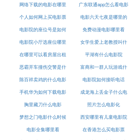
网络下载的电影在哪里
广东联通app怎么看电影
成电影
充值活动包括月充、季充、年充等收费标准，一般
第
一
个充值的优惠力度比较大，之后月份会按原价收
个人如何网上买电影票
可以看
电影六天七夜是哪里的
取。
电影院的座位号是如何
免费动漫电影哪里看
海
像是有些热播的电视剧新更新的两集就会设置成会员
才可以看，充值会员后就可以免费观看。有些比较热
电影院小厅选座位哪里
排列的
女学生爱上老教授叫什
的电影，即使是会员也是需要付费观看，一般费用也
在哪里可以看房屋出租
好
平湖有什么电影院
么电影
不贵大约六元左右。
恶霸开车撞伤交警是什
电影
富商和一群人玩游戏什
⑷ 《南瓜电影》使用方法教程
陈百祥卖鸡的什么电影
么电影
电影院如何接听电话
么电影
南瓜 电影 功能众多，支持在线缓存下载电影，电影
分类导航等。很多小伙伴在第一次下载使用的时候，
手机华为如何下载电影
成龙海上丢金子什么电
还不太清楚南瓜电影具体怎么使用，下面我带来了关
胸里藏刀什么电影
照片怎么电影化
影
于南瓜电影的使用方法教程，一起来看看吧！
梦想之门电影什么时候
西安哪里有儿童电影院
南瓜电影使用教程：
电影全集哪里看
上映
在香港怎么买电影票
1、打开南瓜电影APP，咋首页可以点击右上角的搜
索按钮查找影片。