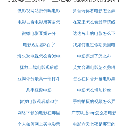
带了录屏功能，你可以直接录制你需要的部分。当
做影视网站赚钱吗电影
抖音请你看电影怎么弄
然，这种方式可能比较适合一些短小的剪辑需求。
电影去看电影用英语怎
网站怎么样盈利
在家里怎么看最新院线
对于更专业的影视剪辑需求，你可以考虑从一些专业
微微电影豆瓣评分
么说
达达兔上的电影怎么下
电影
的视频资源网站获取素材。比如预告片世界、HD-Tra
liers.net等网站提供了大量的电影预告片素材；人人
电影观后感3百字
我如何度过假期美国电
载
影视和RARGB等网站则提供了各种类型的电影和
电
海尔3d电视怎么看3d电
电影票烂了怎么办
影
视
剧资源。
拯救二战电影观后感
影
英文台词电影怎么剪辑
此外，官方素材库也是一个不错的选择。很多电影、
豆瓣评分最高十部打斗
怎么在抖音开抢电影票
电视剧的官方网站或者授权的素材平台都会提供部分
官方素材供剪辑使用，比如爱奇艺、腾讯视频、优酷
杀手豆瓣电影
电影
电影怎么增加粉丝
等。
贺岁电影观后感80字
手机拍摄的视频怎么弄
网络下载的电影在哪里
广东联通app怎么看电影
成电影
在线素材库如视觉中国、千图网、昵图网等则提供了
高质量的影视剪辑素材，部分免费，部分需付费。你
个人如何网上买电影票
可以看
电影六天七夜是哪里的