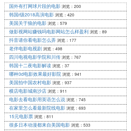
APP对文件管理都不再像电脑端一样可以方便的打开
国外有打网球片段的电影
浏览：200
读取文件，都是内置于APP，因此不方便下载和截
韩国r级2018高演电影
浏览：420
取，这里推荐录屏，大多数手机均支持该功能，不需
美国关于狼的电影
浏览：579
要下载其他工具，实在不支持的可以使用录屏大师等
做影视网站赚钱吗电影网站怎么样盈利
浏览：89
工具，也简单快捷。
抖音请你看电影怎么弄
浏览：177
录完屏后，进去第二部，去水印，不管你是从哪下载
老伴电影电视剧
浏览：498
或录屏的视频，肯定带有平台水印，如果不去水印就
四川电视电影学院和川传
浏览：767
直接发，那么是不会获得视频推荐的，甚至可能过不
韩国十二夜电影解读
浏览：37
了审核。
哪种3d电影效果最好影院
浏览：941
那么去水印的方法有哪些呢？
美国拍中国农村电影
浏览：937
1.在视频剪辑的时候处理，通过覆盖，裁剪等方法让
横店电影城南沙店
浏览：911
水印不出现。
电影去看电影用英语怎么说
浏览：745
2.使用水印大师等第三方APP，去除水印，方法简单
在家里怎么看最新院线电影
浏览：693
大多数也都是免费的，但是该方法会降低视频清晰
15元电影票
浏览：811
度，不推荐
很多日本动漫都来自美国电影
浏览：533
3.微信小程序，直接将原视频链接复制到小程序，一