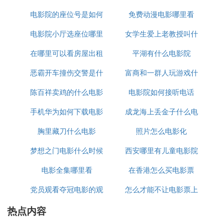
可以根据自己的需求选择合适的素材。
电影院的座位号是如何
免费动漫电影哪里看
海
最后，社区分享平台如B站、抖音等也是获取剪辑素
电影院小厅选座位哪里
排列的
女学生爱上老教授叫什
材的好去处。这些平台上的用户可能会分享自己的剪
在哪里可以看房屋出租
好
平湖有什么电影院
么电影
辑素材，你可以通过交流获取你需要的资源。
恶霸开车撞伤交警是什
电影
富商和一群人玩游戏什
总之，做影视剪辑资源的获取途径有很多，你可以根
陈百祥卖鸡的什么电影
么电影
电影院如何接听电话
么电影
据自己的需求和实际情况选择合适的方式。同时，也
要注意素材的版权问题，确保你的剪辑作品合法合
手机华为如何下载电影
成龙海上丢金子什么电
规。
胸里藏刀什么电影
照片怎么电影化
影
❸ 电影片段怎么截取和剪辑
梦想之门电影什么时候
西安哪里有儿童电影院
这个问题这么说吧，你这是典型的视频剪辑，现在西
电影全集哪里看
上映
在香港怎么买电影票
瓜视频，抖音等
短视频
平台活跃着很多这类账号，但
是运营相对困难并且有一定的风险，这个我后面再
党员观看夺冠电影的观
怎么才能不让电影票上
说，先说视频剪辑，分手机版和电脑版两种。
热点内容
后感
的字消失
手机版由于目前不管是安卓机还是IOS，主流的视频